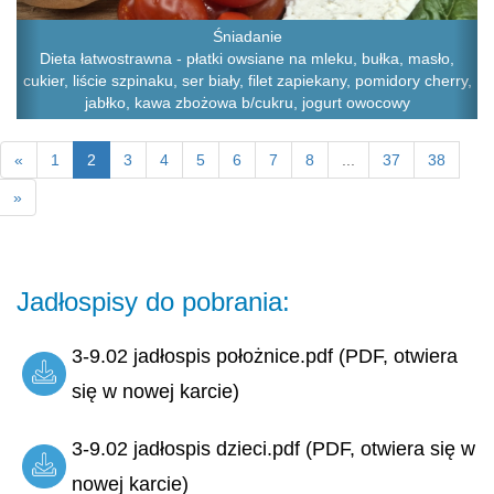
Śniadanie
Dieta łatwostrawna - płatki owsiane na mleku, bułka, masło,
cukier, liście szpinaku, ser biały, filet zapiekany, pomidory cherry,
jabłko, kawa zbożowa b/cukru, jogurt owocowy
«
1
2
3
4
5
6
7
8
...
37
38
»
Jadłospisy do pobrania:
3-9.02 jadłospis położnice.pdf (PDF, otwiera
się w nowej karcie)
3-9.02 jadłospis dzieci.pdf (PDF, otwiera się w
nowej karcie)