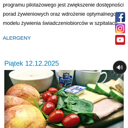
programu pilotażowego jest zwiększenie dostępności
porad żywieniowych oraz wdrożenie optymalnego
modelu żywienia świadczeniobiorców w szpitalach.
ALERGENY
Piątek 12.12.2025
🔊
Previous
Ne