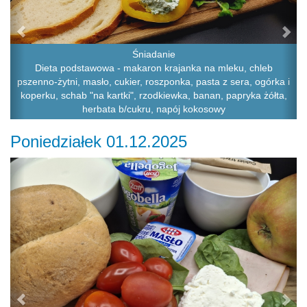
Śniadanie
Dieta podstawowa - makaron krajanka na mleku, chleb
pszenno-żytni, masło, cukier, roszponka, pasta z sera, ogórka i
koperku, schab "na kartki", rzodkiewka, banan, papryka żółta,
herbata b/cukru, napój kokosowy
Poniedziałek 01.12.2025
Previous
Ne