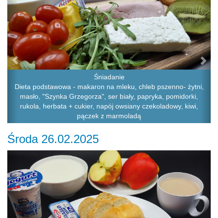
Śniadanie
Dieta podstawowa - makaron na mleku, chleb pszenno- żytni,
masło, "Szynka Grzegorza", ser biały, papryka, pomidorki,
rukola, herbata + cukier, napój owsiany czekoladowy, kiwi,
pączek z marmoladą
Środa 26.02.2025
Previous
Ne