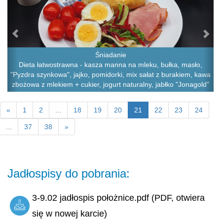
Śniadanie
Dieta łatwostrawna - kasza manna na mleku, bułka, masło,
"Pyzdra szynkowa", jajko, pomidorki, mix sałat z burakiem, kawa
zbożowa z mlekiem + cukier, jogurt naturalny, jabłko "Jonagold"
«
1
2
...
18
19
20
21
22
23
24
...
37
38
»
Jadłospisy do pobrania:
3-9.02 jadłospis położnice.pdf (PDF, otwiera
się w nowej karcie)