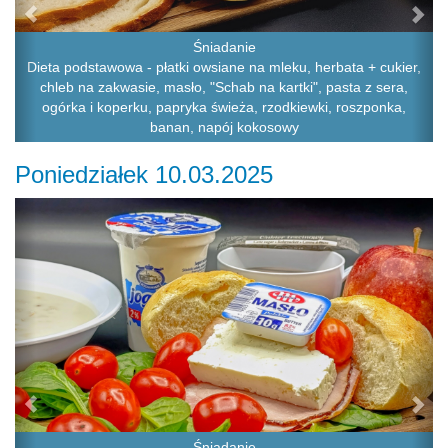
Śniadanie
Dieta podstawowa - płatki owsiane na mleku, herbata + cukier,
chleb na zakwasie, masło, "Schab na kartki", pasta z sera,
ogórka i koperku, papryka świeża, rzodkiewki, roszponka,
banan, napój kokosowy
Poniedziałek 10.03.2025
Previous
Ne
Śniadanie