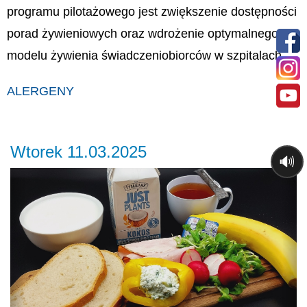
programu pilotażowego jest zwiększenie dostępności
porad żywieniowych oraz wdrożenie optymalnego
modelu żywienia świadczeniobiorców w szpitalach.
ALERGENY
Wtorek 11.03.2025
🔊
Previous
Ne