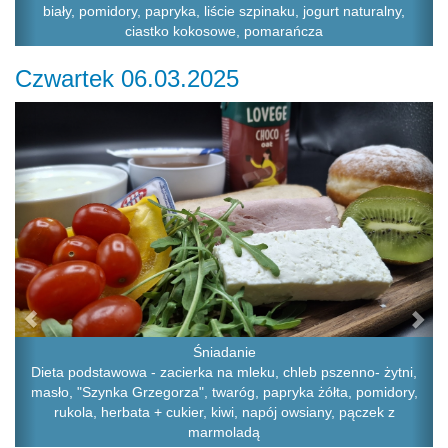
biały, pomidory, papryka, liście szpinaku, jogurt naturalny,
ciastko kokosowe, pomarańcza
Czwartek 06.03.2025
Previous
Ne
Śniadanie
Dieta podstawowa - zacierka na mleku, chleb pszenno- żytni,
masło, "Szynka Grzegorza", twaróg, papryka żółta, pomidory,
rukola, herbata + cukier, kiwi, napój owsiany, pączek z
marmoladą