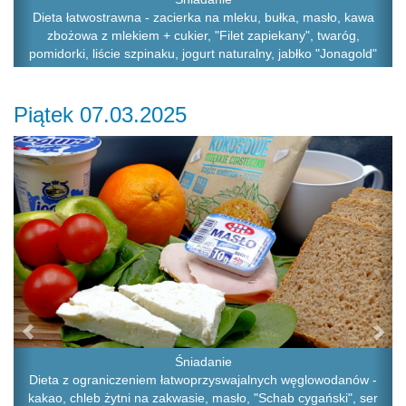
Dieta łatwostrawna - zacierka na mleku, bułka, masło, kawa
zbożowa z mlekiem + cukier, "Filet zapiekany", twaróg,
pomidorki, liście szpinaku, jogurt naturalny, jabłko "Jonagold"
Piątek 07.03.2025
Previous
Ne
Śniadanie
Dieta z ograniczeniem łatwoprzyswajalnych węglowodanów -
kakao, chleb żytni na zakwasie, masło, "Schab cygański", ser