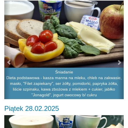
Previous
Ne
Śniadanie
Dieta podstawowa - kasza manna na mleku, chleb na zakwasie,
masło, "Filet zapiekany", ser żółty, pomidorki, papryka żółta,
liście szpinaku, kawa zbożowa z mlekiem + cukier, jabłko
"Jonagold", jogurt owocowy b/ cukru
Piątek 28.02.2025
Previous
Ne