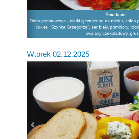
Śniadanie
Dieta podstawowa - płatki jęczmienne na mleku, chleb p
cukier, "Szynka Grzegorza", ser biały, pomidory, rzod
owsiany czekoladowy, grus
Wtorek 02.12.2025
Previous