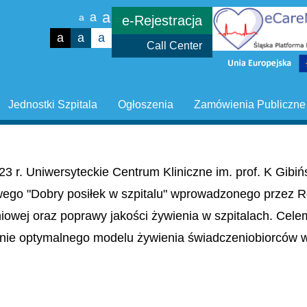
a
a
a
e-Rejestracja
a
a
a
Call Center
Jednostki Szpitala
Ogłoszenia
Zamówienia Publiczne
23 r. Uniwersyteckie Centrum Kliniczne im. prof. K Gib
wego "Dobry posiłek w szpitalu" wprowadzonego przez R
niowej oraz poprawy jakości żywienia w szpitalach. Cel
nie optymalnego modelu żywienia świadczeniobiorców w 