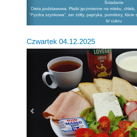
Śniadanie
Dieta podstawowa: Płatki jęczmienne na mleku, chleb,
"Pyzdra szynkowa", ser żółty, papryka, pomidory, liście 
b/ cukru
Czwartek 04.12.2025
Previous