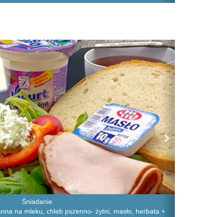
Next
Śniadanie
na na mleku, chleb pszenno- żytni, masło, herbata +