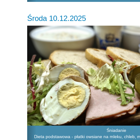
Środa 10.12.2025
Previous
Śniadanie
Dieta podstawowa - płatki owsiane na mleku, chleb, 