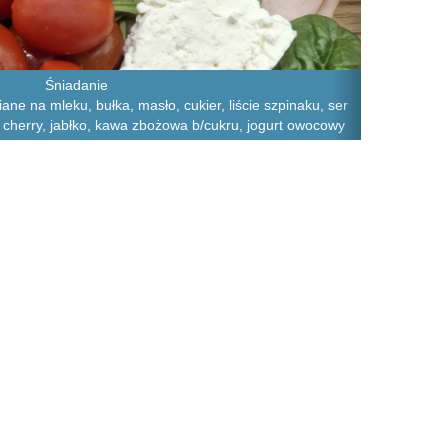
Śniadanie
iane na mleku, bułka, masło, cukier, liście szpinaku, ser
ry cherry, jabłko, kawa zbożowa b/cukru, jogurt owocowy