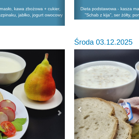
 masło, kawa zbożowa + cukier,
Dieta podstawowa - kasza man
szpinaku, jabłko, jogurt owocowy
"Schab z kija", ser żółty, po
Środa 03.12.2025
Next
Previous