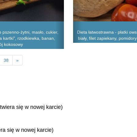
pszenno-żytni, masło, cukier,
Dieta łatwostrawna - płatki ows
a kartki", rzodkiewka, banan,
biały, filet zapiekany, pomido
pój kokosowy
38
»
twiera się w nowej karcie)
era się w nowej karcie)