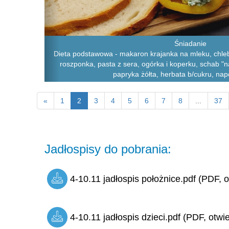
Śniadanie
Dieta podstawowa - makaron krajanka na mleku, chleb 
roszponka, pasta z sera, ogórka i koperku, schab "n
papryka żółta, herbata b/cukru, na
«
1
2
3
4
5
6
7
8
...
37
Jadłospisy do pobrania:
4-10.11 jadłospis położnice.pdf (PDF, o
4-10.11 jadłospis dzieci.pdf (PDF, otwi