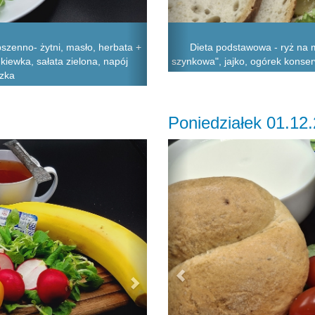
szenno- żytni, masło, herbata +
Dieta podstawowa - ryż na m
kiewka, sałata zielona, napój
szynkowa", jajko, ogórek konser
zka
Poniedziałek 01.12
Next
Previous