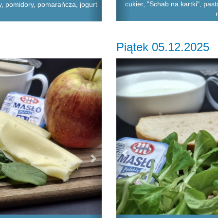
cukier, "Schab na kartki", past
y, pomidory, pomarańcza, jogurt
Piątek 05.12.2025
Next
Previous