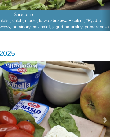
Śniadanie
leku, chleb, masło, kawa zbożowa + cukier, "Pyzdra
wowy, pomidory, mix sałat, jogurt naturalny, pomarańcza
.2025
Next