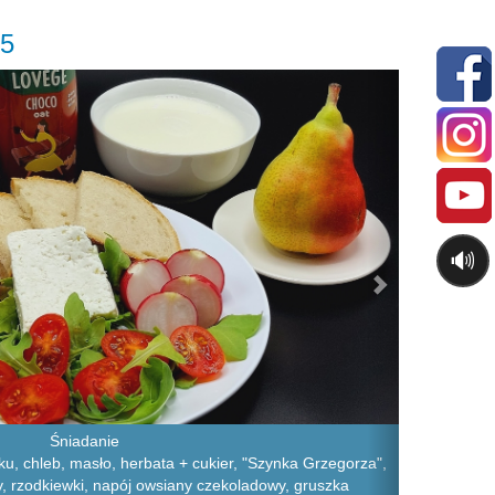
25
Next
🔊
Śniadanie
u, chleb, masło, herbata + cukier, "Szynka Grzegorza",
ry, rzodkiewki, napój owsiany czekoladowy, gruszka