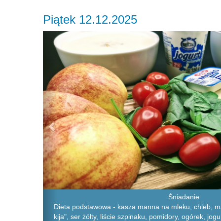
Piątek 12.12.2025
Previous
Śniadanie
Dieta podstawowa - kasza manna na mleku, chleb, ma
kija", ser żółty, liście szpinaku, pomidory, ogórek, jog