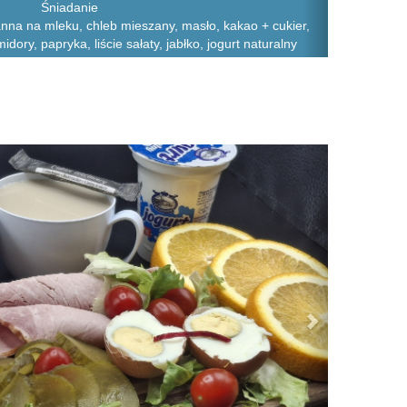
Śniadanie
na na mleku, chleb mieszany, masło, kakao + cukier,
midory, papryka, liście sałaty, jabłko, jogurt naturalny
Next