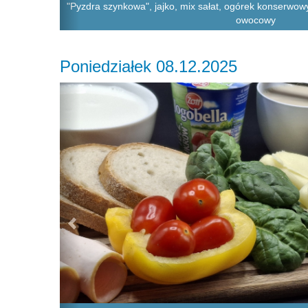
"Pyzdra szynkowa", jajko, mix sałat, ogórek konserwow
owocowy
Poniedziałek 08.12.2025
Previous