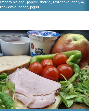
a z sera białego i papryki słodkiej, roszponka, papryka,
rzodkiewka, banan, jogurt
Next