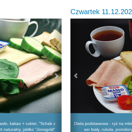
Czwartek 11.12.20
Next
Previous
sło, kakao + cukier, "Schab z
Dieta podstawowa - ryż na mlek
urt naturalny, jabłko "Jonagold"
ser biały, rukola, pomido