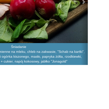
Śniadanie
mienne na mleku, chleb na zakwasie, "Schab na kartki",
 i ogórka kiszonego, masło, papryka żółta, rzodkiewki,
+ cukier, napój kokosowy, jabłko "Jonagold"