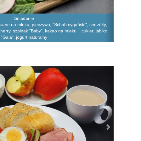
Śniadanie
iane na mleku, pieczywo, "Schab cygański", ser żółty,
herry, szpinak "Baby", kakao na mleku + cukier, jabłko
"Gala", jogurt naturalny
Next