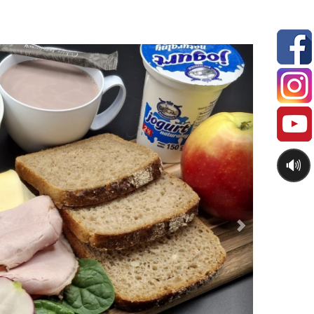
Next
🔊