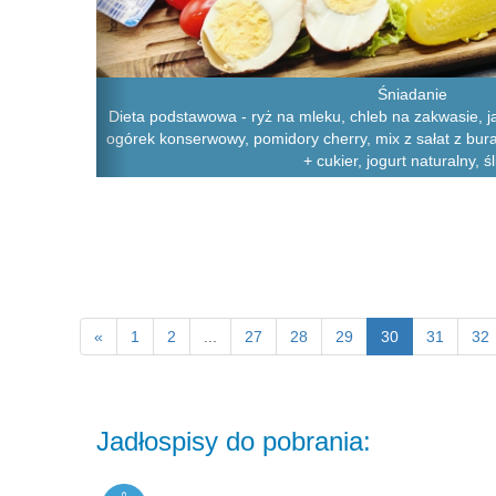
Śniadanie
Dieta podstawowa - ryż na mleku, chleb na zakwasie, j
ogórek konserwowy, pomidory cherry, mix z sałat z bu
+ cukier, jogurt naturalny, śl
«
1
2
...
27
28
29
30
31
32
Jadłospisy do pobrania: