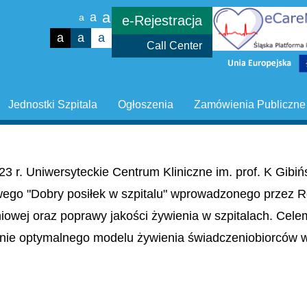
a
a
a
e-Rejestracja
a
a
a
Call Center
Jednostki Szpitala
Ogłoszenia
Zamówienia Publiczne
23 r. Uniwersyteckie Centrum Kliniczne im. prof. K Gib
wego "Dobry posiłek w szpitalu" wprowadzonego przez R
niowej oraz poprawy jakości żywienia w szpitalach. Cel
nie optymalnego modelu żywienia świadczeniobiorców w 