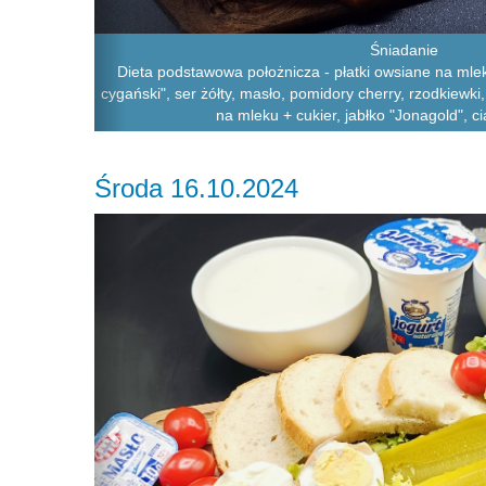
Śniadanie
Dieta podstawowa położnicza - płatki owsiane na mle
cygański", ser żółty, masło, pomidory cherry, rzodkiewki
na mleku + cukier, jabłko "Jonagold", 
Środa 16.10.2024
Previous