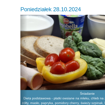
Poniedziałek 28.10.2024
Previous
Śniadanie
Dieta podstawowa - płatki owsiane na mleku, chleb na z
żółty, masło, papryka, pomidory cherry, świeży szpinak