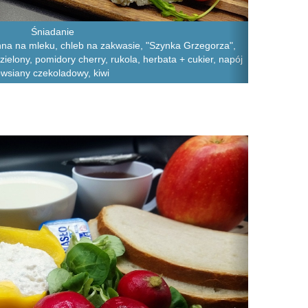
Śniadanie
na na mleku, chleb na zakwasie, "Szynka Grzegorza",
zielony, pomidory cherry, rukola, herbata + cukier, napój
wsiany czekoladowy, kiwi
Next