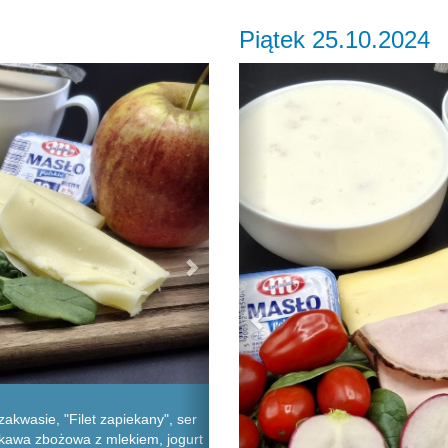
Piątek 25.10.2024
Next
Previous
akwasie, "Filet zapiekany", ser
, kawa zbożowa z mlekiem, jogurt