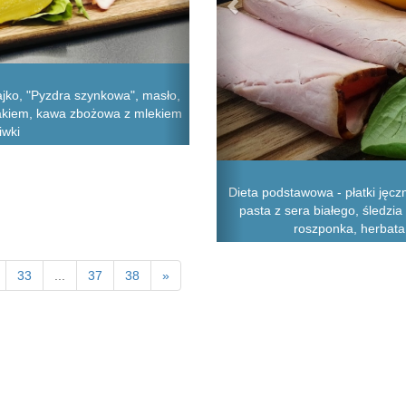
ajko, "Pyzdra szynkowa", masło,
rakiem, kawa zbożowa z mlekiem
iwki
Dieta podstawowa - płatki jęcz
pasta z sera białego, śledzia
roszponka, herbata 
33
...
37
38
»