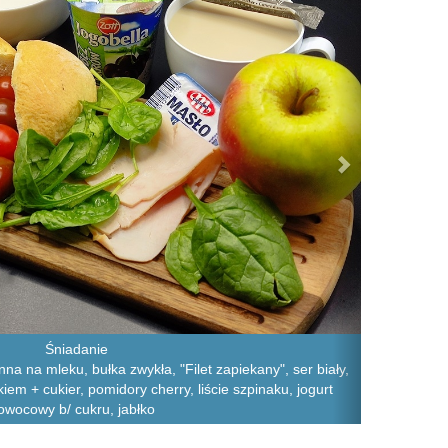
Śniadanie
a na mleku, bułka zwykła, "Filet zapiekany", ser biały,
m + cukier, pomidory cherry, liście szpinaku, jogurt
owocowy b/ cukru, jabłko