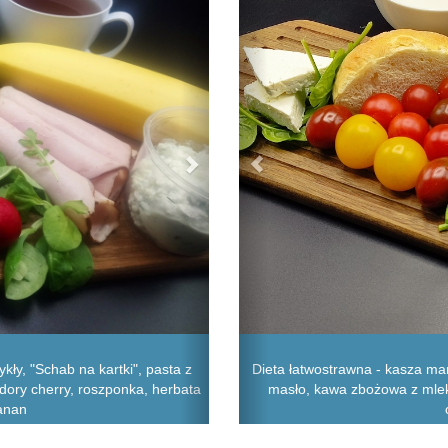
kły, "Schab na kartki", pasta z
Dieta łatwostrawna - kasza mann
idory cherry, roszponka, herbata
masło, kawa zbożowa z mlekie
banan