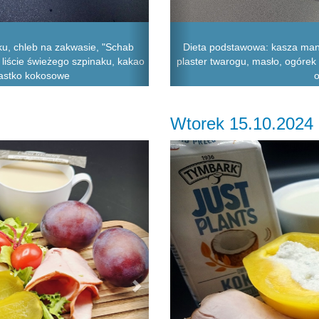
ku, chleb na zakwasie, "Schab
Dieta podstawowa: kasza man
, liście świeżego szpinaku, kakao
plaster twarogu, masło, ogórek 
ciastko kokosowe
o
Wtorek 15.10.2024
Next
Previous