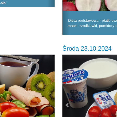
Gala"
Dieta podstawowa - płatki ows
masło, rzodkiewki, pomidory c
Środa 23.10.2024
Next
Previous