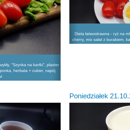
Dieta łatwostrawna - ryż na m
cherry, mix sałat z burakiem, k
ykły, "Szynka na kartki", plaster
ponka, herbata + cukier, napój
wi
Poniedziałek 21.10
Next
Previous