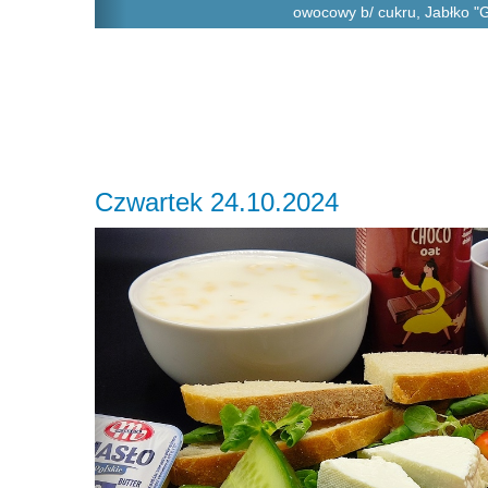
owocowy b/ cukru, Jabłko "
Czwartek 24.10.2024
Previous