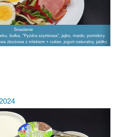
Śniadanie
leku, bułka, "Pyzdra szynkowa", jajko, masło, pomidory
awa zbożowa z mlekiem + cukier, jogurt naturalny, jabłko
.2024
Next