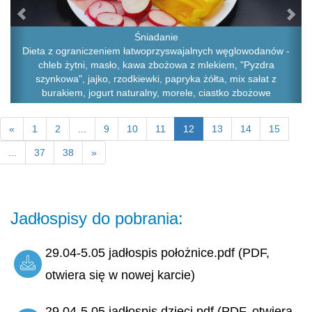
Śniadanie
Dieta z ograniczeniem łatwoprzyswajalnych węglowodanów -
chleb żytni, masło, kawa zbożowa z mlekiem, "Pyzdra
szynkowa", jajko, rzodkiewki, papryka żółta, mix sałat z
burakiem, jogurt naturalny, morele, ciastko zbożowe
«
1
2
...
9
10
11
12
13
14
15
...
37
38
»
Jadłospisy do pobrania:
29.04-5.05 jadłospis położnice.pdf (PDF,
otwiera się w nowej karcie)
29.04-5.05 jadłospis dzieci.pdf (PDF, otwiera