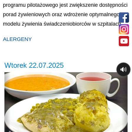
programu pilotażowego jest zwiększenie dostępności
porad żywieniowych oraz wdrożenie optymalnego
modelu żywienia świadczeniobiorców w szpitalach.
ALERGENY
Wtorek 22.07.2025
🔊
Previous
Ne