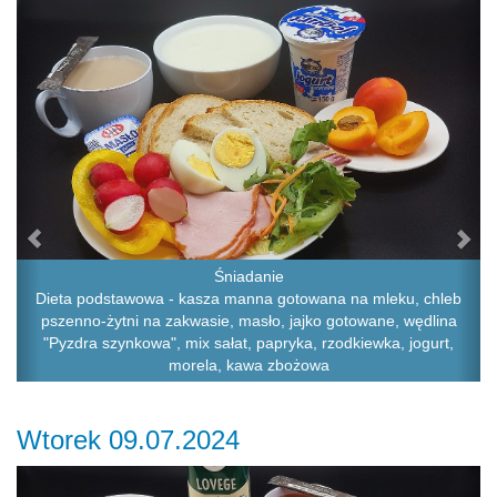
Previous
Ne
Śniadanie
Dieta podstawowa - kasza manna gotowana na mleku, chleb
pszenno-żytni na zakwasie, masło, jajko gotowane, wędlina
"Pyzdra szynkowa", mix sałat, papryka, rzodkiewka, jogurt,
morela, kawa zbożowa
Wtorek 09.07.2024
Previous
Ne