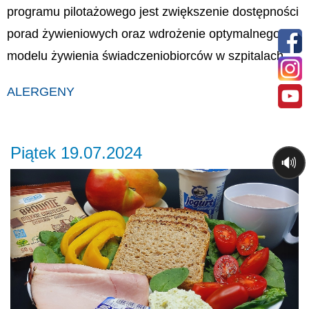
programu pilotażowego jest zwiększenie dostępności
porad żywieniowych oraz wdrożenie optymalnego
modelu żywienia świadczeniobiorców w szpitalach.
ALERGENY
Piątek 19.07.2024
🔊
Previous
Ne