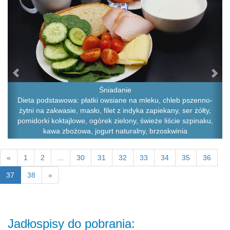
Śniadanie
Dieta podstawowa: płatki owsiane na mleku, chleb pszenno-
żytni na zakwasie, masło, filet z indyka zapiekany, ser żółty,
pomidorki koktajlowe, ogórek zielony, świeże liście szpinaku,
kawa zbożowa, jogurt naturalny, brzoskwinia
«
1
2
...
30
31
32
33
34
35
36
37
38
»
Jadłospisy do pobrania: