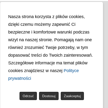
Nasza strona korzysta z plików cookies,
dzięki czemu możemy zapewnić Ci
bezpieczne i komfortowe warunki podczas
wizyt na naszej stronie. Pomagają nam one
Liczba odwiedzin
4406386
również zrozumieć Twoje potrzeby, w tym
dopasować treści do Twoich zainteresowań.
Polityka cookies
Szczegółowe informacje ma temat plików
Polityka prywatności
Mapa strony
cookies znajdziesz w naszej
Polityce
Ochrona Danych Osobowych
prywatności
Deklaracja Dostępności
Dostępność Architektoniczna Budynków
PL
Odrzuć
Dostosuj
Zaakceptuj
© uck.katowice.pl.
Projekt i wykonanie: