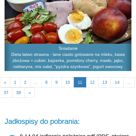
Śniadanie
Dieta łatwo strawna - lane ciasto gotowane na mleku, kawa
zbożowa + cukier, kajzerka, pomidory cherry, masło, jajko,
nektaryna, mix sałat, "pyzdra szynkowa", jogurt owocowy
«
1
2
...
8
9
10
11
12
13
14
...
37
38
»
Jadłospisy do pobrania: