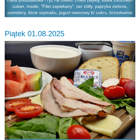
Dieta podstawowa - ryż na mleku, chleb zwykły, kawa zbożowa+
cukier, masło, "Filet zapiekany", ser żółty, papryka zielona,
pomidory, liście szpinaku, jogurt owocowy b/ cukru, brzoskwinia
Piątek 01.08.2025
Previous
Ne