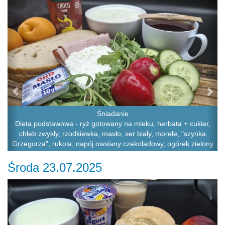
Śniadanie
Dieta podstawowa - ryż gotowany na mleku, herbata + cukier,
chleb zwykły, rzodkiewka, masło, ser biały, morele, "szynka
Grzegorza", rukola, napój owsiany czekoladowy, ogórek zielony
Środa 23.07.2025
Previous
Ne