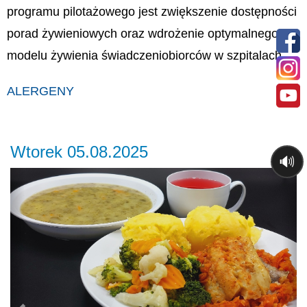
programu pilotażowego jest zwiększenie dostępności
porad żywieniowych oraz wdrożenie optymalnego
modelu żywienia świadczeniobiorców w szpitalach.
ALERGENY
Wtorek 05.08.2025
🔊
Previous
Ne