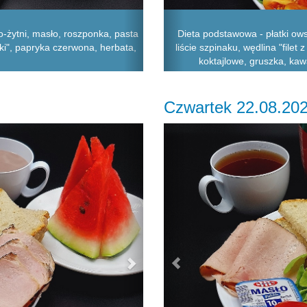
-żytni, masło, roszponka, pasta
Dieta podstawowa - płatki ow
tki", papryka czerwona, herbata,
liście szpinaku, wędlina "filet
koktajlowe, gruszka, ka
Czwartek 22.08.20
Next
Previous