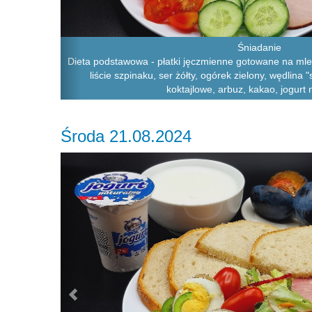
Śniadanie
Dieta podstawowa - płatki jęczmienne gotowane na mle
liście szpinaku, ser żółty, ogórek zielony, wędlina
koktajlowe, arbuz, kakao, jogurt 
Środa 21.08.2024
Previous