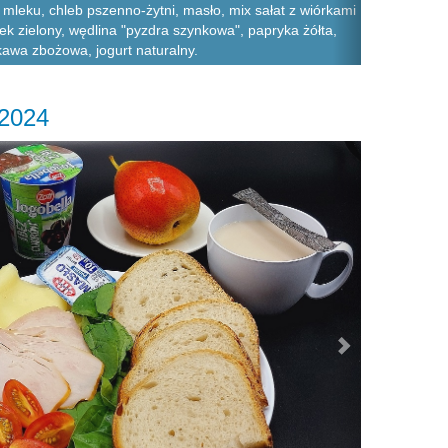
mleku, chleb pszenno-żytni, masło, mix sałat z wiórkami
ek zielony, wędlina "pyzdra szynkowa", papryka żółta,
 kawa zbożowa, jogurt naturalny.
.2024
Next