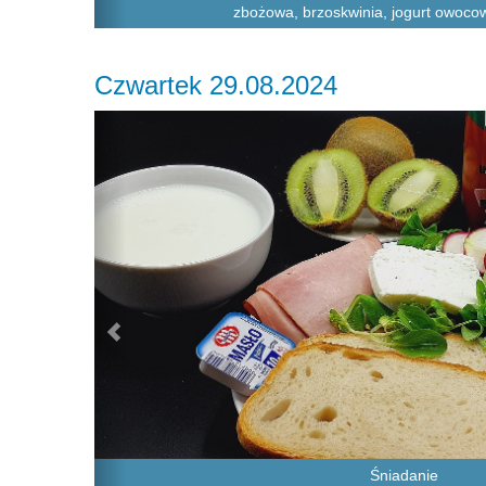
zbożowa, brzoskwinia, jogurt owoco
Czwartek 29.08.2024
Previous
Śniadanie