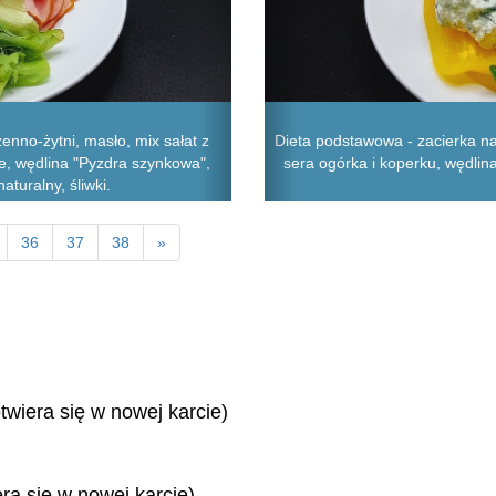
nno-żytni, masło, mix sałat z
Dieta podstawowa - zacierka na
e, wędlina "Pyzdra szynkowa",
sera ogórka i koperku, wędlina
turalny, śliwki.
36
37
38
»
twiera się w nowej karcie)
era się w nowej karcie)