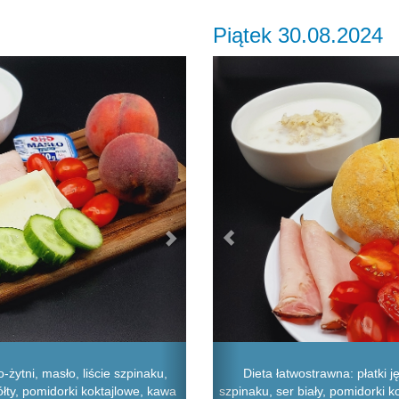
Piątek 30.08.2024
Next
Previous
Dieta łatwostrawna: płatki 
żytni, masło, liście szpinaku,
szpinaku, ser biały, pomidorki k
żółty, pomidorki koktajlowe, kawa