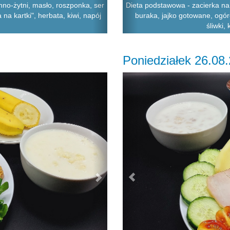
no-żytni, masło, roszponka, ser
Dieta podstawowa - zacierka na 
 na kartki", herbata, kiwi, napój
buraka, jajko gotowane, ogór
śliwki,
Poniedziałek 26.08
Next
Previous