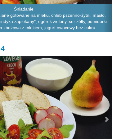
Śniadanie
siane gotowane na mleku, chleb pszenno-żytni, masło,
 z indyka zapiekany", ogórek zielony, ser żółty, pomidorki
wa zbożowa z mlekiem, jogurt owocowy bez cukru.
24
Next