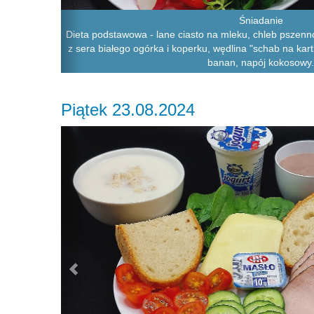
Śniadanie
Dieta podstawowa - lane ciasto na mleku, chleb pszenno
z sera białego ogórka i koperku, wędlina "schab na kar
banan, napój kokosowy.
Piątek 23.08.2024
Previous