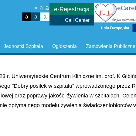
a
a
a
e-Rejestracja
a
a
a
Call Center
Jednostki Szpitala
Ogłoszenia
Zamówienia Publiczne
23 r. Uniwersyteckie Centrum Kliniczne im. prof. K Gib
wego "Dobry posiłek w szpitalu" wprowadzonego przez R
niowej oraz poprawy jakości żywienia w szpitalach. Cel
nie optymalnego modelu żywienia świadczeniobiorców w 