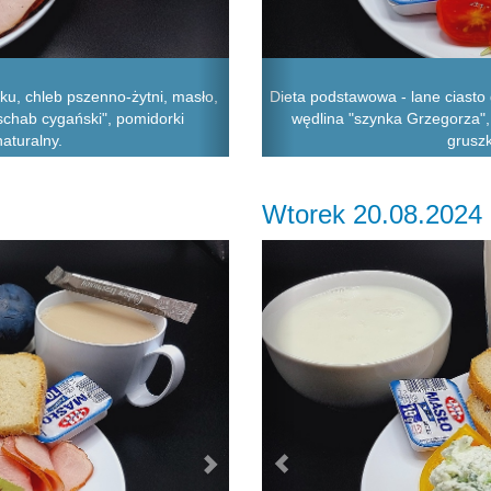
ku, chleb pszenno-żytni, masło,
Dieta podstawowa - lane ciasto
 "schab cygański", pomidorki
wędlina "szynka Grzegorza", 
naturalny.
grusz
Wtorek 20.08.2024
Next
Previous