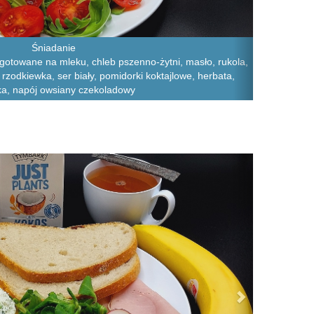
Śniadanie
 gotowane na mleku, chleb pszenno-żytni, masło, rukola,
rzodkiewka, ser biały, pomidorki koktajlowe, herbata,
ka, napój owsiany czekoladowy
Next