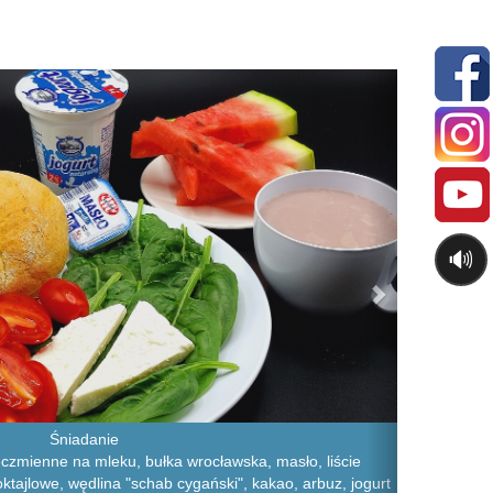
Next
🔊
Śniadanie
jęczmienne na mleku, bułka wrocławska, masło, liście
oktajlowe, wędlina "schab cygański", kakao, arbuz, jogurt