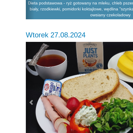
Dieta podstawowa - ryż gotowany na mleku, chleb pszen
biały, rzodkiewki, pomidorki koktajlowe, wędlina "szynka
owsiany czekoladowy
Wtorek 27.08.2024
Previous