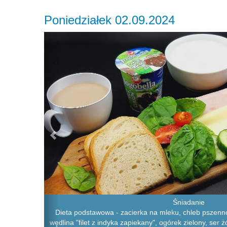
Poniedziałek 02.09.2024
Previous
Śniadanie
Dieta podstawowa - zacierka na mleku, chleb pszenno-
wędlina "filet z indyka zapiekany", ogórek zielony, ser 