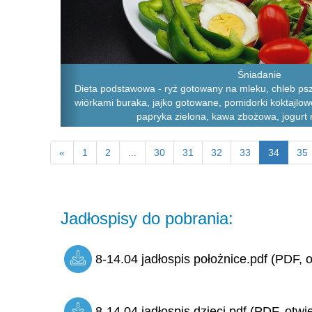
Śniadanie
Dieta podstawowa - ryż gotowany na mleku, chleb psze
wiórkami buraka, jajko gotowane, pomidorki koktajlow
papryka zielona, kawa zbożowa, jogurt na
«
1
2
...
30
31
32
33
34
35
Jadłospisy do pobrania:
8-14.04 jadłospis położnice.pdf (PDF, o
8-14.04 jadłospis dzieci.pdf (PDF, otwi