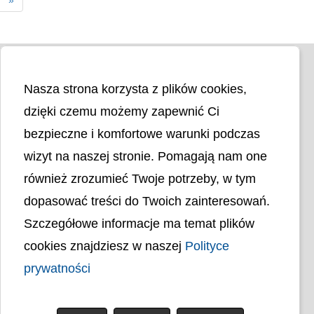
Nasza strona korzysta z plików cookies,
dzięki czemu możemy zapewnić Ci
bezpieczne i komfortowe warunki podczas
wizyt na naszej stronie. Pomagają nam one
Liczba odwiedzin
4403829
również zrozumieć Twoje potrzeby, w tym
dopasować treści do Twoich zainteresowań.
Polityka cookies
Szczegółowe informacje ma temat plików
Polityka prywatności
Mapa strony
cookies znajdziesz w naszej
Polityce
Ochrona Danych Osobowych
Deklaracja Dostępności
prywatności
Dostępność Architektoniczna Budynków
PL