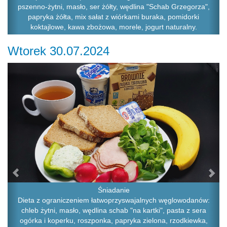
pszenno-żytni, masło, ser żółty, wędlina "Schab Grzegorza",
papryka żółta, mix sałat z wiórkami buraka, pomidorki
koktajlowe, kawa zbożowa, morele, jogurt naturalny.
Wtorek 30.07.2024
Previous
Ne
Śniadanie
Dieta z ograniczeniem łatwoprzyswajalnych węglowodanów:
chleb żytni, masło, wędlina schab "na kartki", pasta z sera
ogórka i koperku, roszponka, papryka zielona, rzodkiewka,