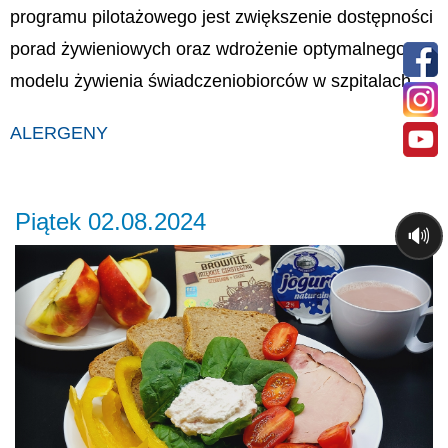
programu pilotażowego jest zwiększenie dostępności
porad żywieniowych oraz wdrożenie optymalnego
modelu żywienia świadczeniobiorców w szpitalach.
ALERGENY
Piątek 02.08.2024
🔊
Previous
Ne