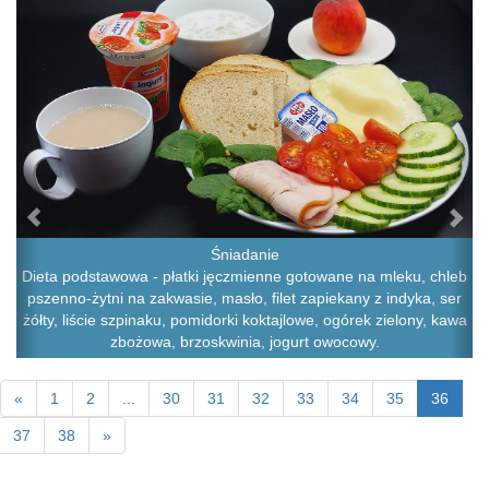
Śniadanie
Dieta podstawowa - płatki jęczmienne gotowane na mleku, chleb
pszenno-żytni na zakwasie, masło, filet zapiekany z indyka, ser
żółty, liście szpinaku, pomidorki koktajlowe, ogórek zielony, kawa
zbożowa, brzoskwinia, jogurt owocowy.
«
1
2
...
30
31
32
33
34
35
36
37
38
»