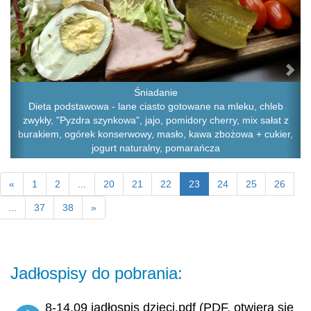
Śniadanie
Dieta podstawowa - lane ciasto gotowane na mleku, chleb
zwykły, "Pyzdra szynkowa", jajo, pomidory cherry, mix sałat z
burakiem, ogórek konserwowy, masło, kawa zbożowa + cukier,
jogurt naturalny, pomarańcza
«
1
2
...
20
21
22
23
24
25
26
...
37
38
»
Jadłospisy do pobrania:
8-14.09 jadłospis dzieci.pdf (PDF, otwiera się