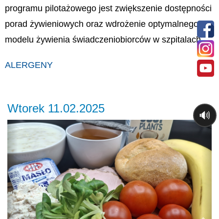
programu pilotażowego jest zwiększenie dostępności
porad żywieniowych oraz wdrożenie optymalnego
modelu żywienia świadczeniobiorców w szpitalach.
ALERGENY
Wtorek 11.02.2025
🔊
Previous
Ne