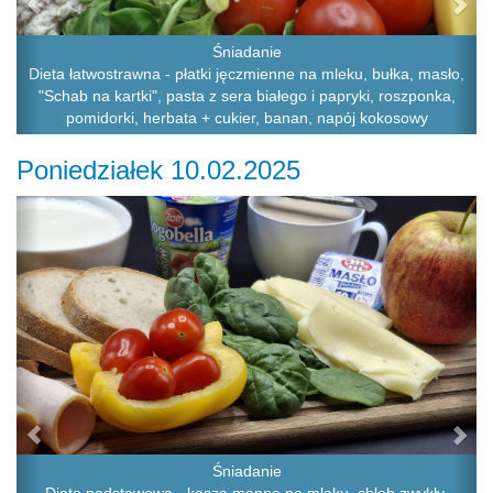
Śniadanie
Dieta łatwostrawna - płatki jęczmienne na mleku, bułka, masło,
"Schab na kartki", pasta z sera białego i papryki, roszponka,
pomidorki, herbata + cukier, banan, napój kokosowy
Poniedziałek 10.02.2025
Previous
Ne
Śniadanie