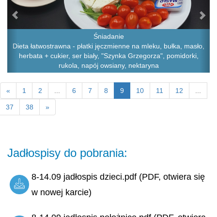
Śniadanie
Dieta łatwostrawna - płatki jęczmienne na mleku, bułka, masło,
herbata + cukier, ser biały, "Szynka Grzegorza", pomidorki,
rukola, napój owsiany, nektaryna
«
1
2
...
6
7
8
9
10
11
12
...
37
38
»
Jadłospisy do pobrania:
8-14.09 jadłospis dzieci.pdf (PDF, otwiera się
w nowej karcie)