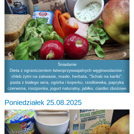
Śniadanie
Dieta z ograniczeniem łatwoprzyswajalnych węglowodanów -
chleb żytni na zakwasie, masło, herbata, "Schab na kartki",
pasta z białego sera, ogórka i koperku, rzodkiewka, papryka
czerwona, roszponka, jogurt naturalny, jabłko, ciastko zbożowe
Poniedziałek 25.08.2025
Previous
Ne