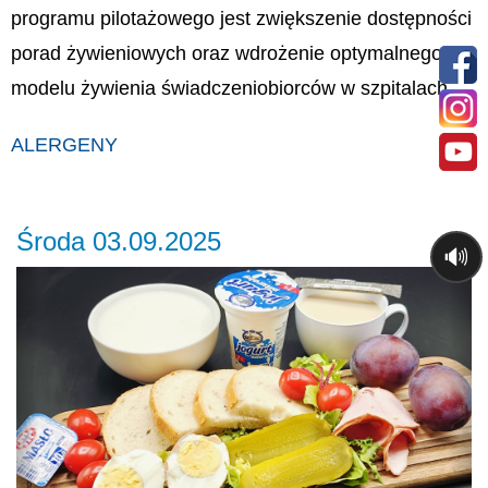
programu pilotażowego jest zwiększenie dostępności
porad żywieniowych oraz wdrożenie optymalnego
modelu żywienia świadczeniobiorców w szpitalach.
ALERGENY
Środa 03.09.2025
🔊
Previous
Ne