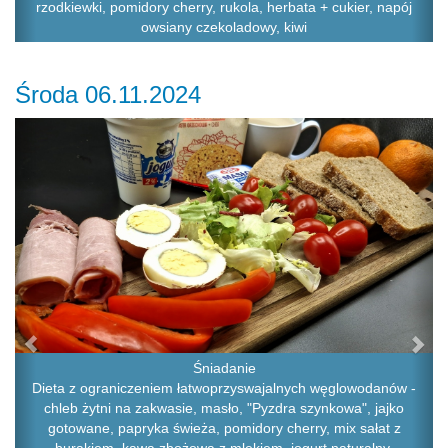
rzodkiewki, pomidory cherry, rukola, herbata + cukier, napój
owsiany czekoladowy, kiwi
Środa 06.11.2024
Previous
Ne
Śniadanie
Dieta z ograniczeniem łatwoprzyswajalnych węglowodanów -
chleb żytni na zakwasie, masło, "Pyzdra szynkowa", jajko
gotowane, papryka świeża, pomidory cherry, mix sałat z
burakiem, kawa zbożowa z mlekiem, jogurt naturalny,