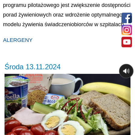
programu pilotażowego jest zwiększenie dostępności
porad żywieniowych oraz wdrożenie optymalnego
modelu żywienia świadczeniobiorców w szpitalach.
ALERGENY
Środa 13.11.2024
🔊
Previous
Ne