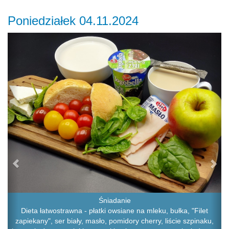
Poniedziałek 04.11.2024
Previous
Ne
Śniadanie
Dieta łatwostrawna - płatki owsiane na mleku, bułka, "Filet
zapiekany", ser biały, masło, pomidory cherry, liście szpinaku,