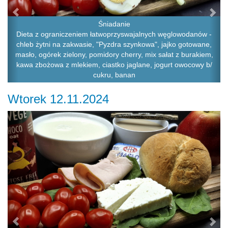
Śniadanie
Dieta z ograniczeniem łatwoprzyswajalnych węglowodanów -
chleb żytni na zakwasie, "Pyzdra szynkowa", jajko gotowane,
masło, ogórek zielony, pomidory cherry, mix sałat z burakiem,
kawa zbożowa z mlekiem, ciastko jaglane, jogurt owocowy b/
cukru, banan
Wtorek 12.11.2024
Previous
Ne