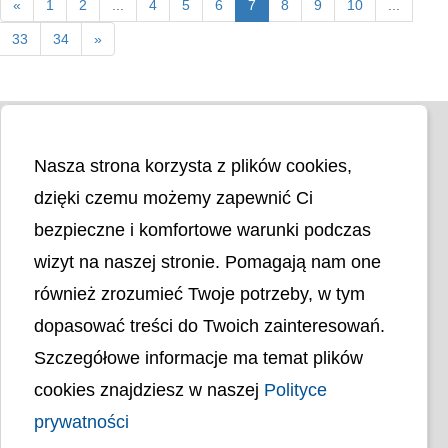
«
1
2
...
4
5
6
7
8
9
10
...
33
34
»
Nasza strona korzysta z plików cookies,
dzięki czemu możemy zapewnić Ci
bezpieczne i komfortowe warunki podczas
wizyt na naszej stronie. Pomagają nam one
Liczba odwiedzin
4404221
również zrozumieć Twoje potrzeby, w tym
dopasować treści do Twoich zainteresowań.
Polityka cookies
Szczegółowe informacje ma temat plików
Polityka prywatności
Mapa strony
cookies znajdziesz w naszej
Polityce
Ochrona Danych Osobowych
Deklaracja Dostępności
prywatności
Dostępność Architektoniczna Budynków