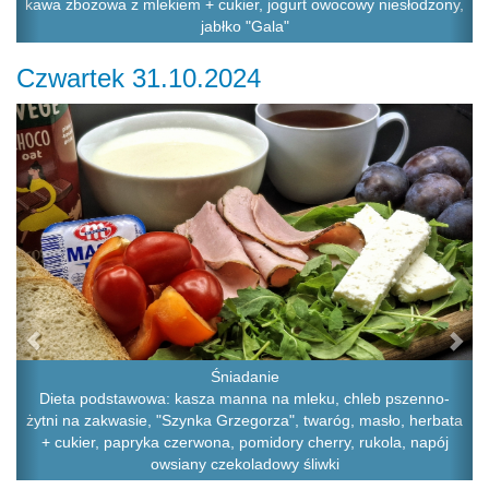
kawa zbożowa z mlekiem + cukier, jogurt owocowy niesłodzony,
jabłko "Gala"
Czwartek 31.10.2024
Previous
Ne
Śniadanie
Dieta podstawowa: kasza manna na mleku, chleb pszenno-
żytni na zakwasie, "Szynka Grzegorza", twaróg, masło, herbata
+ cukier, papryka czerwona, pomidory cherry, rukola, napój
owsiany czekoladowy śliwki