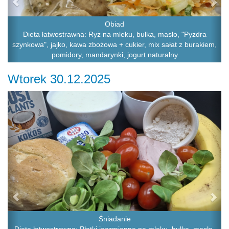
Obiad
Dieta łatwostrawna: Ryż na mleku, bułka, masło, "Pyzdra
szynkowa", jajko, kawa zbożowa + cukier, mix sałat z burakiem,
pomidory, mandarynki, jogurt naturalny
Wtorek 30.12.2025
Previous
Ne
Śniadanie