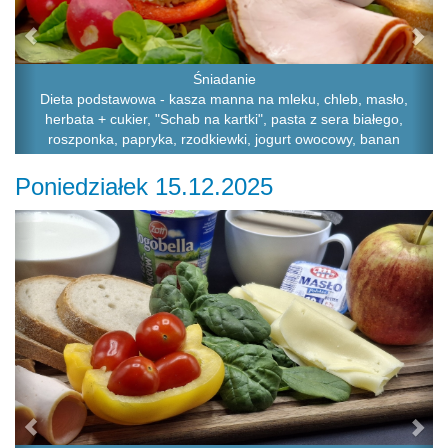
Śniadanie
Dieta podstawowa - kasza manna na mleku, chleb, masło,
herbata + cukier, "Schab na kartki", pasta z sera białego,
roszponka, papryka, rzodkiewki, jogurt owocowy, banan
Poniedziałek 15.12.2025
Previous
Ne