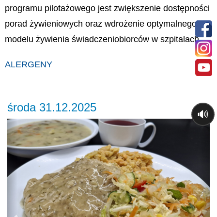
programu pilotażowego jest zwiększenie dostępności
porad żywieniowych oraz wdrożenie optymalnego
modelu żywienia świadczeniobiorców w szpitalach.
ALERGENY
środa 31.12.2025
🔊
Previous
Ne