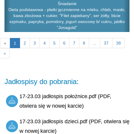
Śniadanie
Dieta podstawowa - płatki jęczmienne na mleku, chleb, masło,
kawa zbożowa + cukier, "Filet zapiekany", ser żółty, liście
szpinaku, papryka, pomidory, jogurt owocowy b/ cukru, jabłko
"Jonagold"
«
1
2
3
4
5
6
7
8
...
37
38
»
Jadłospisy do pobrania:
17-23.03 jadłospis położnice.pdf (PDF,
otwiera się w nowej karcie)
17-23.03 jadłospis dzieci.pdf (PDF, otwiera się
w nowej karcie)