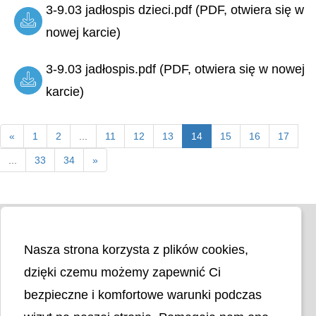
3-9.03 jadłospis dzieci.pdf (PDF, otwiera się w
nowej karcie)
3-9.03 jadłospis.pdf (PDF, otwiera się w nowej
karcie)
«
1
2
...
11
12
13
14
15
16
17
...
33
34
»
Nasza strona korzysta z plików cookies,
dzięki czemu możemy zapewnić Ci
bezpieczne i komfortowe warunki podczas
Liczba odwiedzin