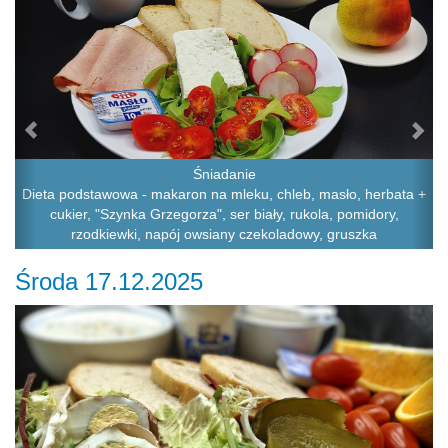
Śniadanie
Dieta podstawowa - makaron na mleku, chleb, masło, herbata +
cukier, "Szynka Grzegorza", ser biały, rukola, pomidory,
rzodkiewki, napój owsiany czekoladowy, gruszka
Środa 17.12.2025
Previous
Ne