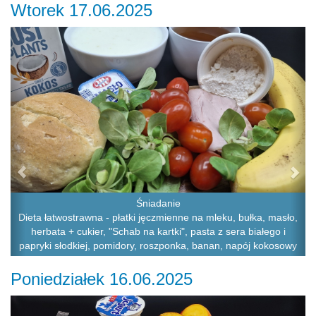
Wtorek 17.06.2025
Previous
Ne
Śniadanie
Dieta łatwostrawna - płatki jęczmienne na mleku, bułka, masło,
herbata + cukier, "Schab na kartki", pasta z sera białego i
papryki słodkiej, pomidory, roszponka, banan, napój kokosowy
Poniedziałek 16.06.2025
Previous
Ne