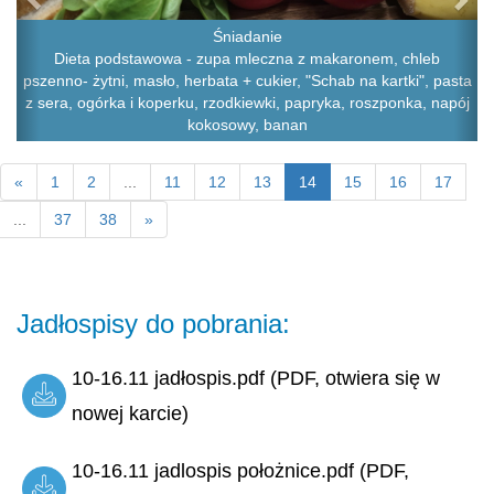
Śniadanie
Dieta podstawowa - zupa mleczna z makaronem, chleb
pszenno- żytni, masło, herbata + cukier, "Schab na kartki", pasta
z sera, ogórka i koperku, rzodkiewki, papryka, roszponka, napój
kokosowy, banan
«
1
2
...
11
12
13
14
15
16
17
...
37
38
»
Jadłospisy do pobrania:
10-16.11 jadłospis.pdf (PDF, otwiera się w
nowej karcie)
10-16.11 jadlospis położnice.pdf (PDF,