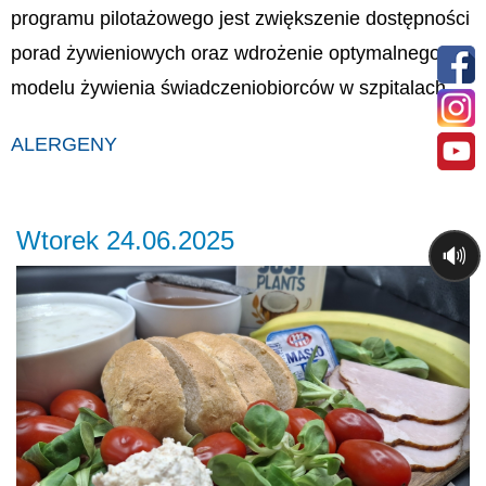
programu pilotażowego jest zwiększenie dostępności
porad żywieniowych oraz wdrożenie optymalnego
modelu żywienia świadczeniobiorców w szpitalach.
ALERGENY
Wtorek 24.06.2025
🔊
Previous
Ne