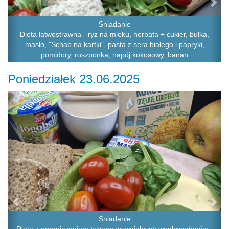
Śniadanie
Dieta łatwostrawna - ryż na mleku, herbata + cukier, bułka,
masło, "Schab na kartki", pasta z sera białego i papryki,
pomidory, roszponka, napój kokosowy, banan
Poniedziałek 23.06.2025
Previous
Ne
Śniadanie