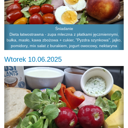
Śniadanie
Dieta łatwostrawna - zupa mleczna z płatkami jęczmiennymi,
bułka, masło, kawa zbożowa + cukier, "Pyzdra szynkowa", jajko,
pomidory, mix sałat z burakiem, jogurt owocowy, nektaryna
Wtorek 10.06.2025
Previous
Ne