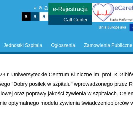
a
a
a
e-Rejestracja
a
a
a
Call Center
Jednostki Szpitala
Ogłoszenia
Zamówienia Publiczne
23 r. Uniwersyteckie Centrum Kliniczne im. prof. K Gib
wego "Dobry posiłek w szpitalu" wprowadzonego przez R
niowej oraz poprawy jakości żywienia w szpitalach. Cel
nie optymalnego modelu żywienia świadczeniobiorców w 