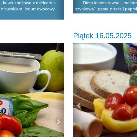
ło, kawa zbożowa z mlekiem +
Dieta łatwostrawna - makaro
t z burakiem, jogurt owocowy,
szynkowa", pasta z sera i papry
Piątek 16.05.2025
Next
Previous