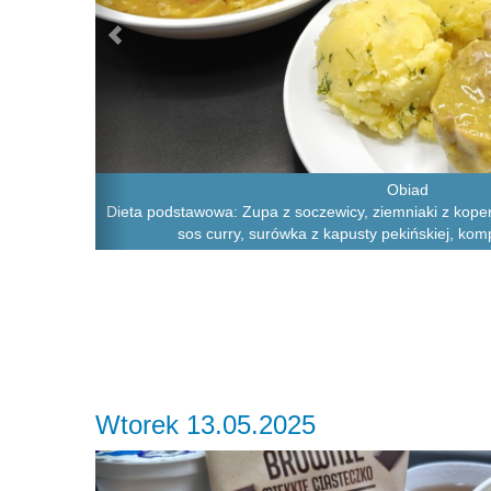
Obiad
Dieta podstawowa: Zupa z soczewicy, ziemniaki z koper
sos curry, surówka z kapusty pekińskiej, ko
Wtorek 13.05.2025
Previous