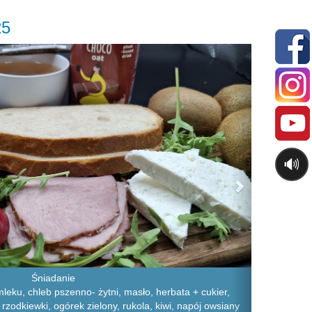
25
Next
🔊
Śniadanie
leku, chleb pszenno- żytni, masło, herbata + cukier,
 rzodkiewki, ogórek zielony, rukola, kiwi, napój owsiany