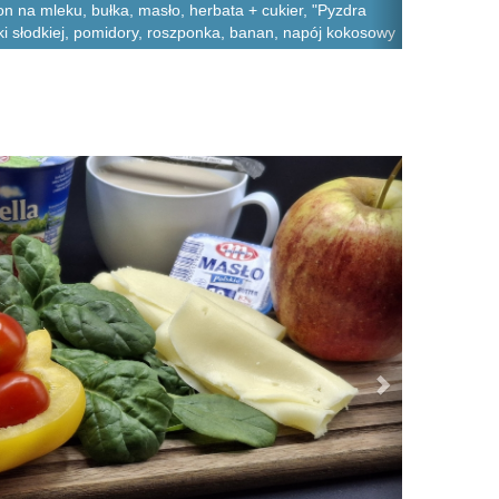
n na mleku, bułka, masło, herbata + cukier, "Pyzdra
ki słodkiej, pomidory, roszponka, banan, napój kokosowy
Next