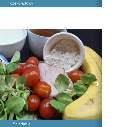
czekoladowy
Next
Śniadanie