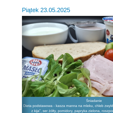
Piątek 23.05.2025
Previous
Śniadanie
Dieta podstawowa - kasza manna na mleku, chleb zwykły
z kija", ser żółty, pomidory, papryka zielona, roszpo