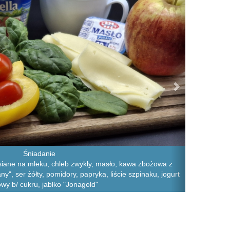
Śniadanie
siane na mleku, chleb zwykły, masło, kawa zbożowa z
ny", ser żółty, pomidory, papryka, liście szpinaku, jogurt
wy b/ cukru, jabłko "Jonagold"