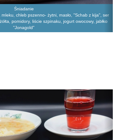
Śniadanie
mleku, chleb pszenno- żytni, masło, "Schab z kija", ser
żółta, pomidory, liście szpinaku, jogurt owocowy, jabłko
"Jonagold"
Next