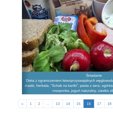
Śniadanie
Dieta z ograniczeniem łatwoprzyswajalnych węglowoda
masło, herbata, "Schab na kartki", pasta z sera, ogórka
roszponka, jogurt naturalny, ciastko z
«
1
2
...
13
14
15
16
17
18