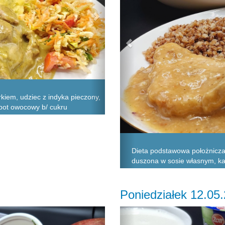
kiem, udziec z indyka pieczony,
mpot owocowy b/ cukru
Dieta podstawowa położnicza
duszona w sosie własnym, k
Poniedziałek 12.05
Next
Previous