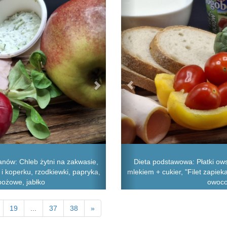
nów: Chleb żytni na zakwasie,
Dieta podstawowa: Płatki ow
 i koperku, rzodkiewki, papryka,
mlekiem + cukier, "Filet zapieka
bożowe, jabłko
owoco
19
...
37
38
»