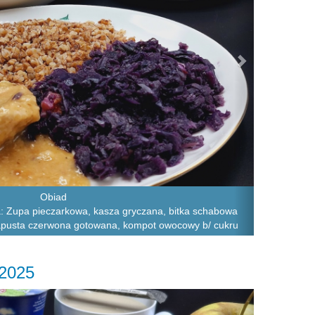
Obiad
: Zupa pieczarkowa, kasza gryczana, bitka schabowa
apusta czerwona gotowana, kompot owocowy b/ cukru
.2025
Next