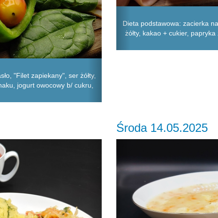
Dieta podstawowa: zacierka na 
żółty, kakao + cukier, papryka 
o, "Filet zapiekany", ser żółty,
naku, jogurt owocowy b/ cukru,
Środa 14.05.2025
Next
Previous