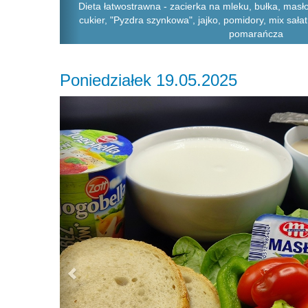
Dieta łatwostrawna - zacierka na mleku, bułka, mas
cukier, "Pyzdra szynkowa", jajko, pomidory, mix sała
pomarańcza
Poniedziałek 19.05.2025
Previous