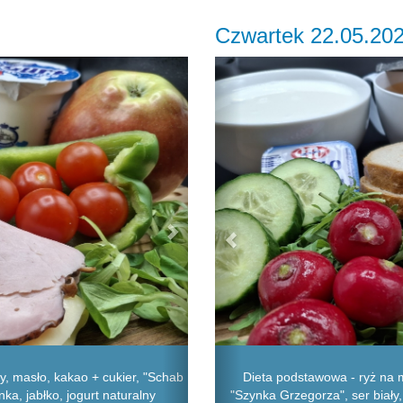
Czwartek 22.05.20
Next
Previous
, masło, kakao + cukier, "Schab
Dieta podstawowa - ryż na m
nka, jabłko, jogurt naturalny
"Szynka Grzegorza", ser biały,