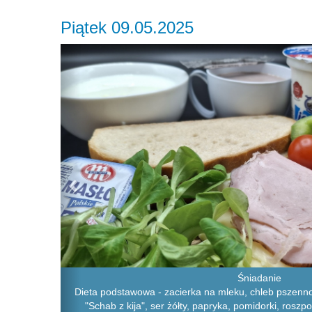
Piątek 09.05.2025
Previous
Śniadanie
Dieta podstawowa - zacierka na mleku, chleb pszenno-
"Schab z kija", ser żółty, papryka, pomidorki, roszpo