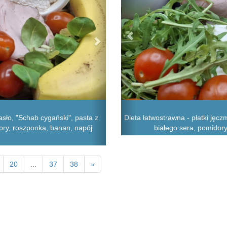
sło, "Schab cygański", pasta z
Dieta łatwostrawna - płatki jęcz
dory, roszponka, banan, napój
białego sera, pomidory
20
...
37
38
»