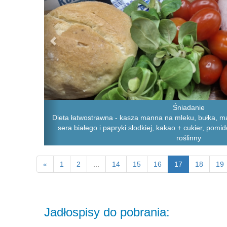
Śniadanie
Dieta łatwostrawna - kasza manna na mleku, bułka, ma
sera białego i papryki słodkiej, kakao + cukier, pomi
roślinny
«
1
2
...
14
15
16
17
18
19
Jadłospisy do pobrania: