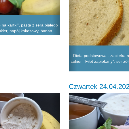
na kartki", pasta z sera białego
cukier, napój kokosowy, banan
Dieta podstawowa - zacierka n
cukier, "Filet zapiekany", ser żó
Czwartek 24.04.20
Next
Previous