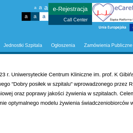
a
a
a
e-Rejestracja
a
a
a
Call Center
Jednostki Szpitala
Ogłoszenia
Zamówienia Publiczne
23 r. Uniwersyteckie Centrum Kliniczne im. prof. K Gib
wego "Dobry posiłek w szpitalu" wprowadzonego przez R
niowej oraz poprawy jakości żywienia w szpitalach. Cel
nie optymalnego modelu żywienia świadczeniobiorców w 