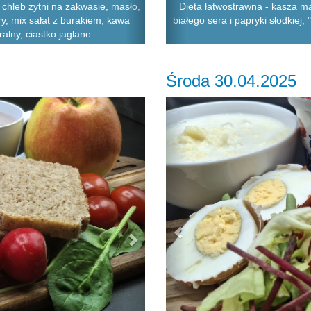
chleb żytni na zakwasie, masło,
Dieta łatwostrawna - kasza ma
y, mix sałat z burakiem, kawa
białego sera i papryki słodkiej
alny, ciastko jaglane
Środa 30.04.2025
Next
Previous