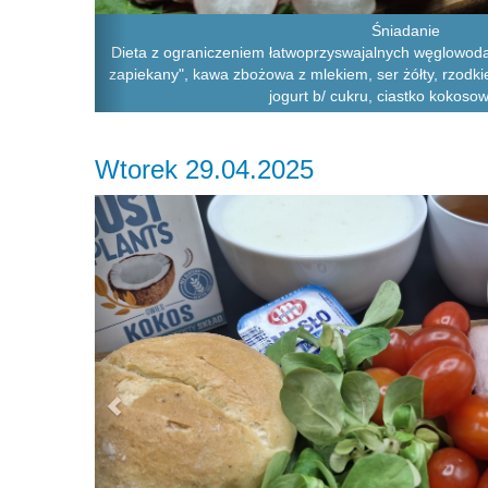
Śniadanie
Dieta z ograniczeniem łatwoprzyswajalnych węglowodanó
zapiekany", kawa zbożowa z mlekiem, ser żółty, rzodkie
jogurt b/ cukru, ciastko kokoso
Wtorek 29.04.2025
Previous