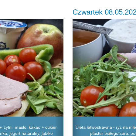
Czwartek 08.05.20
Next
Previous
 żytni, masło, kakao + cukier,
Dieta łatwostrawna - ryż na mle
nka, jogurt naturalny, jabłko
plaster białego sera, p