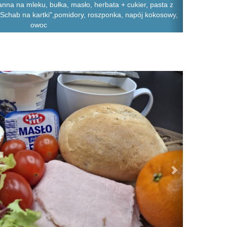
nna na mleku, bułka, masło, herbata + cukier, pasta z
, "Schab na kartki",pomidory, roszponka, napój kokosowy,
owoc
Next