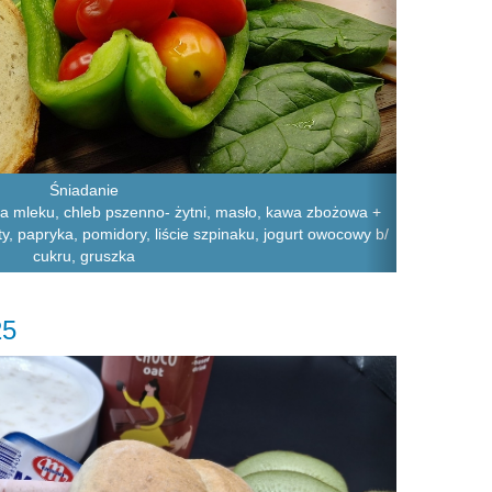
Śniadanie
a mleku, chleb pszenno- żytni, masło, kawa zbożowa +
łty, papryka, pomidory, liście szpinaku, jogurt owocowy b/
cukru, gruszka
25
Next