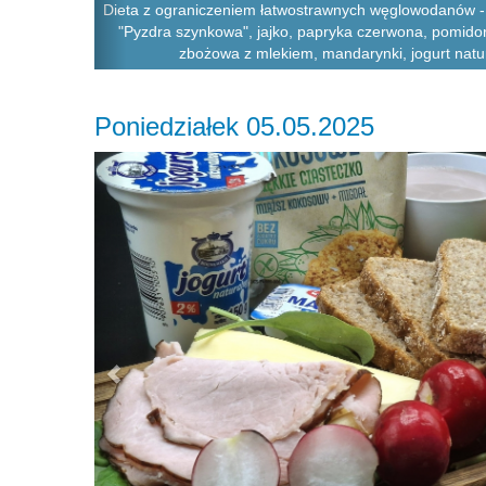
Dieta z ograniczeniem łatwostrawnych węglowodanów - 
"Pyzdra szynkowa", jajko, papryka czerwona, pomidor
zbożowa z mlekiem, mandarynki, jogurt natur
Poniedziałek 05.05.2025
Previous