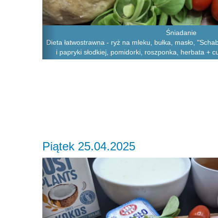
Śniadanie
Dieta łatwostrawna - ryż na mleku, bułka, masło, "Schab 
i papryki słodkiej, pomidorki, roszponka, herbata + 
Piątek 25.04.2025
Previous