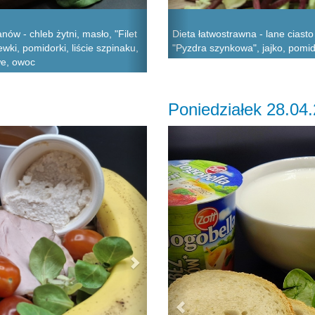
w - chleb żytni, masło, "Filet
Dieta łatwostrawna - lane ciast
wki, pomidorki, liście szpinaku,
"Pyzdra szynkowa", jajko, pomid
we, owoc
Poniedziałek 28.04
Next
Previous