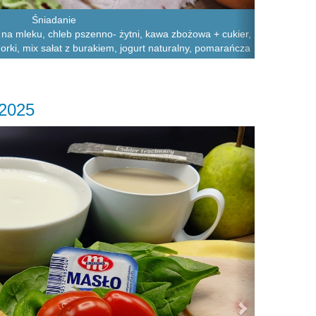
Śniadanie
o na mleku, chleb pszenno- żytni, kawa zbożowa + cukier,
orki, mix sałat z burakiem, jogurt naturalny, pomarańcza
.2025
Next