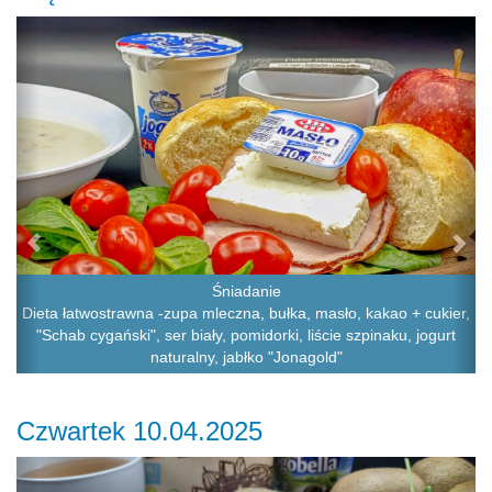
Previous
Ne
Śniadanie
Dieta łatwostrawna -zupa mleczna, bułka, masło, kakao + cukier,
"Schab cygański", ser biały, pomidorki, liście szpinaku, jogurt
naturalny, jabłko "Jonagold"
Czwartek 10.04.2025
Previous
Ne