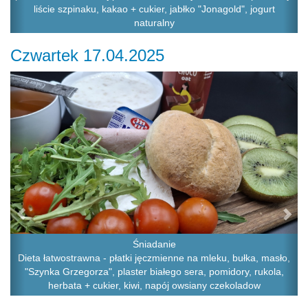
liście szpinaku, kakao + cukier, jabłko "Jonagold", jogurt
naturalny
Czwartek 17.04.2025
Previous
Ne
Śniadanie
Dieta łatwostrawna - płatki jęczmienne na mleku, bułka, masło,
"Szynka Grzegorza", plaster białego sera, pomidory, rukola,
herbata + cukier, kiwi, napój owsiany czekoladow