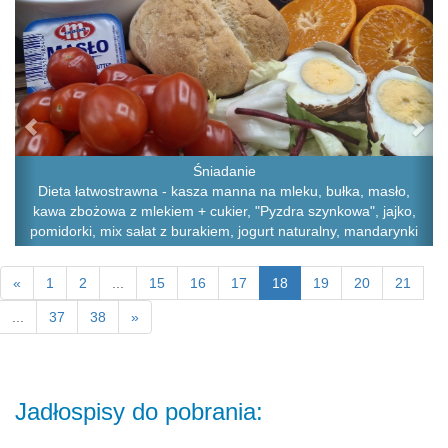
Śniadanie
Dieta łatwostrawna - kasza manna na mleku, bułka, masło,
kawa zbożowa z mlekiem + cukier, "Pyzdra szynkowa", jajko,
pomidorki, mix sałat z burakiem, jogurt naturalny, mandarynki
«
1
2
...
15
16
17
18
19
20
21
...
37
38
»
Jadłospisy do pobrania: