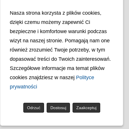
Nasza strona korzysta z plików cookies,
dzięki czemu możemy zapewnić Ci
bezpieczne i komfortowe warunki podczas
wizyt na naszej stronie. Pomagają nam one
Liczba odwiedzin
4404778
również zrozumieć Twoje potrzeby, w tym
dopasować treści do Twoich zainteresowań.
Polityka cookies
Szczegółowe informacje ma temat plików
Polityka prywatności
Mapa strony
cookies znajdziesz w naszej
Polityce
Ochrona Danych Osobowych
Deklaracja Dostępności
prywatności
Dostępność Architektoniczna Budynków
PL
Odrzuć
Dostosuj
Zaakceptuj
© uck.katowice.pl.
Projekt i wykonanie: