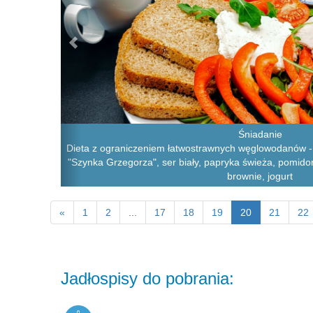
Śniadanie
Dieta z ograniczeniem łatwostrawnych węglowodanów - 
"Szynka Grzegorza", ser biały, papryka świeża, pomidorki
brownie, jogurt
«
1
2
...
17
18
19
20
21
22
Jadłospisy do pobrania: