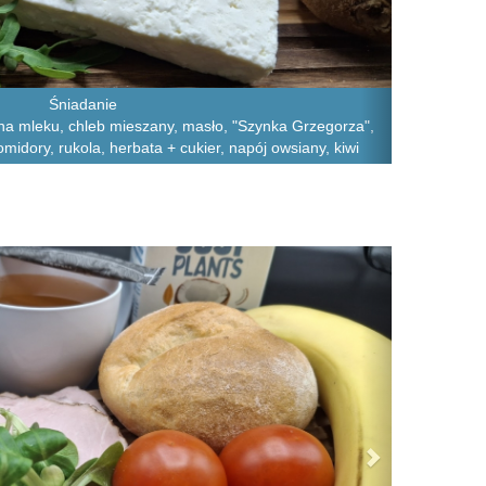
Śniadanie
a mleku, chleb mieszany, masło, "Szynka Grzegorza",
omidory, rukola, herbata + cukier, napój owsiany, kiwi
Next