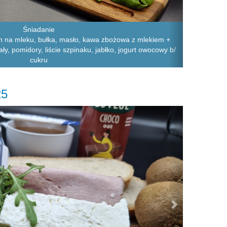
Śniadanie
n na mleku, bułka, masło, kawa zbożowa z mlekiem +
iały, pomidory, liście szpinaku, jabłko, jogurt owocowy b/
cukru
25
Next