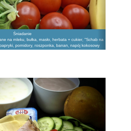
Śniadanie
iane na mleku, bułka, masło, herbata + cukier, "Schab na
 i papryki, pomidory, roszponka, banan, napój kokosowy
Next