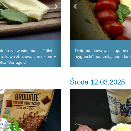
b na zakwasie, masło, "Filet
Dieta podstawowa - zupa mlec
naku, kawa zbożowa z mlekiem +
cygański", ser żółty, pomidorki
błko "Jonagold"
Środa 12.03.2025
Next
Previous