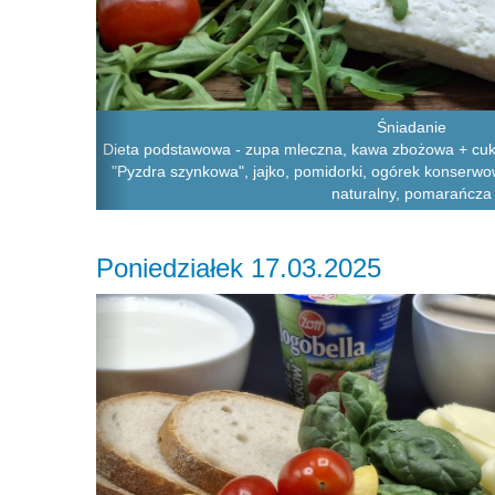
Śniadanie
Dieta podstawowa - zupa mleczna, kawa zbożowa + cukie
"Pyzdra szynkowa", jajko, pomidorki, ogórek konserwow
naturalny, pomarańcza
Poniedziałek 17.03.2025
Previous