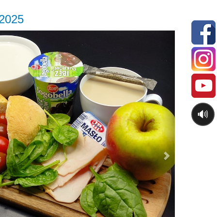
.2025
Next
🔊