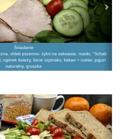
Śniadanie
zna, chleb pszenno- żytni na zakwasie, masło, "Schab
, ogórek świeży, liście szpinaku, kakao + cukier, jogurt
naturalny, gruszka
Next