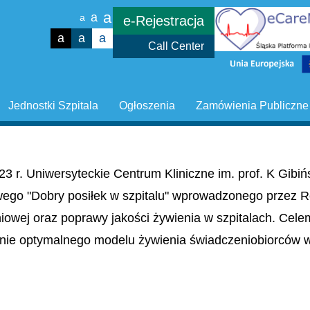
a
a
a
e-Rejestracja
a
a
a
Call Center
Jednostki Szpitala
Ogłoszenia
Zamówienia Publiczne
23 r. Uniwersyteckie Centrum Kliniczne im. prof. K Gib
wego "Dobry posiłek w szpitalu" wprowadzonego przez R
niowej oraz poprawy jakości żywienia w szpitalach. Cel
nie optymalnego modelu żywienia świadczeniobiorców w 