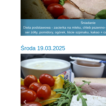
Śniadanie
Dieta podstawowa - zacierka na mleku, chleb pszenno- 
ser żółty, pomidory, ogórek, liście szpinaku, kakao + c
Środa 19.03.2025
Previous