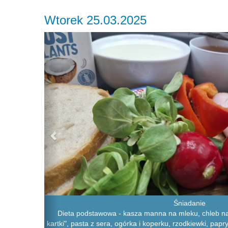
Wtorek 25.03.2025
Previous
Śniadanie
Dieta podstawowa - kasza manna na mleku, chleb na
kartki", pasta z sera, ogórka i koperku, rzodkiewki, papr