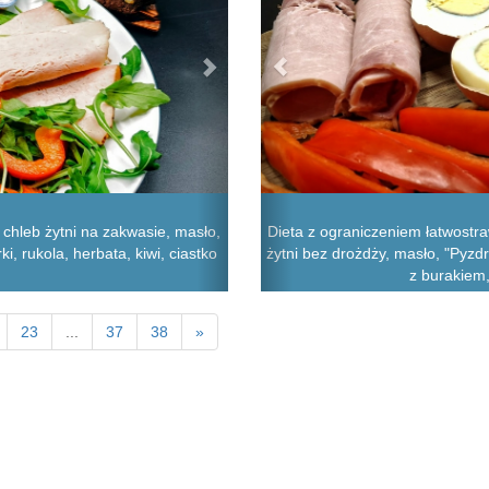
chleb żytni na zakwasie, masło,
Dieta z ograniczeniem łatwost
, rukola, herbata, kiwi, ciastko
żytni bez drożdży, masło, "Pyzdr
z burakiem,
23
...
37
38
»