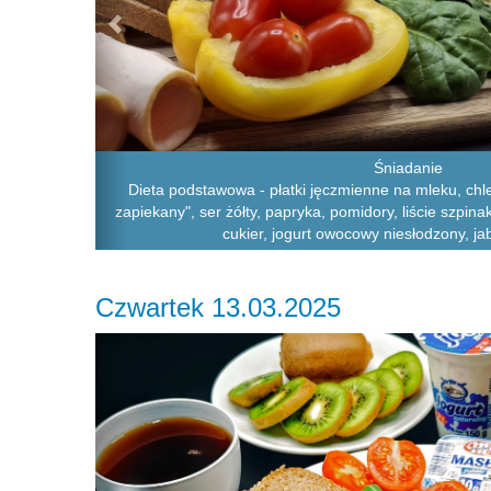
Śniadanie
Dieta podstawowa - płatki jęczmienne na mleku, chle
zapiekany", ser żółty, papryka, pomidory, liście szpi
cukier, jogurt owocowy niesłodzony, ja
Czwartek 13.03.2025
Previous