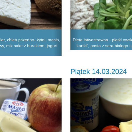
r, chleb pszenno- żytni, masło,
Dieta łatwostrawna - płatki ows
y, mix sałat z burakiem, jogurt
kartki", pasta z sera białego
Piątek 14.03.2024
Next
Previous