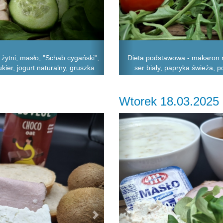
żytni, masło, "Schab cygański",
Dieta podstawowa - makaron n
ukier, jogurt naturalny, gruszka
ser biały, papryka świeża, p
Wtorek 18.03.2025
Next
Previous