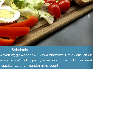
Śniadanie
rawnych węglowodanów - kawa zbożowa z mlekiem, chleb
a szynkowa", jajko, papryka świeża, pomidorki, mix sałat
 ciastko jaglane, mandarynki, jogurt