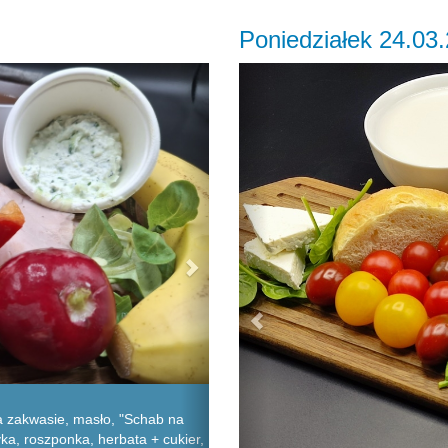
Poniedziałek 24.03
Next
Previous
 zakwasie, masło, "Schab na
yka, roszponka, herbata + cukier,