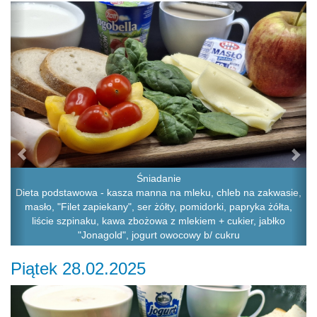
Previous
Ne
Śniadanie
Dieta podstawowa - kasza manna na mleku, chleb na zakwasie,
masło, "Filet zapiekany", ser żółty, pomidorki, papryka żółta,
liście szpinaku, kawa zbożowa z mlekiem + cukier, jabłko
"Jonagold", jogurt owocowy b/ cukru
Piątek 28.02.2025
Previous
Ne