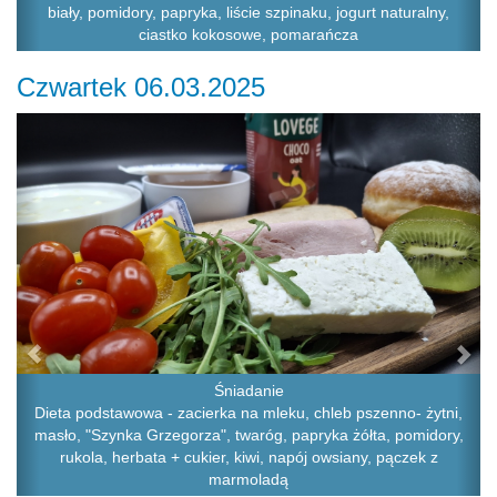
biały, pomidory, papryka, liście szpinaku, jogurt naturalny,
ciastko kokosowe, pomarańcza
Czwartek 06.03.2025
Previous
Ne
Śniadanie
Dieta podstawowa - zacierka na mleku, chleb pszenno- żytni,
masło, "Szynka Grzegorza", twaróg, papryka żółta, pomidory,
rukola, herbata + cukier, kiwi, napój owsiany, pączek z
marmoladą