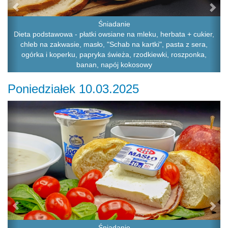
Śniadanie
Dieta podstawowa - płatki owsiane na mleku, herbata + cukier,
chleb na zakwasie, masło, "Schab na kartki", pasta z sera,
ogórka i koperku, papryka świeża, rzodkiewki, roszponka,
banan, napój kokosowy
Poniedziałek 10.03.2025
Previous
Ne
Śniadanie