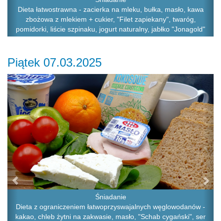
Dieta łatwostrawna - zacierka na mleku, bułka, masło, kawa
zbożowa z mlekiem + cukier, "Filet zapiekany", twaróg,
pomidorki, liście szpinaku, jogurt naturalny, jabłko "Jonagold"
Piątek 07.03.2025
Previous
Ne
Śniadanie
Dieta z ograniczeniem łatwoprzyswajalnych węglowodanów -
kakao, chleb żytni na zakwasie, masło, "Schab cygański", ser