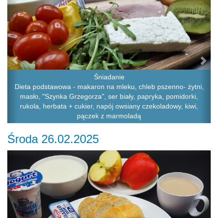
Śniadanie
Dieta podstawowa - makaron na mleku, chleb pszenno- żytni,
masło, "Szynka Grzegorza", ser biały, papryka, pomidorki,
rukola, herbata + cukier, napój owsiany czekoladowy, kiwi,
pączek z marmoladą
Środa 26.02.2025
Previous
Ne