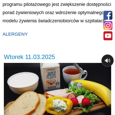
programu pilotażowego jest zwiększenie dostępności
porad żywieniowych oraz wdrożenie optymalnego
modelu żywienia świadczeniobiorców w szpitalach.
ALERGENY
Wtorek 11.03.2025
🔊
Previous
Ne