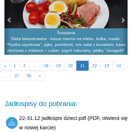
Śniadanie
Dieta łatwostrawna - kasza manna na mleku, bułka, masło,
"Pyzdra szynkowa", jajko, pomidorki, mix sałat z burakiem, kawa
zbożowa z mlekiem + cukier, jogurt naturalny, jabłko "Jonagold"
«
1
2
...
18
19
20
21
22
23
24
...
37
38
»
Jadłospisy do pobrania:
22-31.12 jadłospis dzieci.pdf (PDF, otwiera się
w nowej karcie)