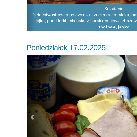
Śniadanie
Dieta łatwostrawna położnicza - zacierka na mleku, bu
jajko, pomidorki, mix sałat z burakiem, kawa zbożow
zbożowe, jabłko
Poniedziałek 17.02.2025
Previous