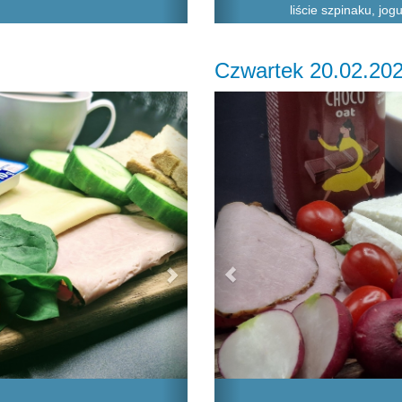
liście szpinaku, jo
Czwartek 20.02.20
Next
Previous