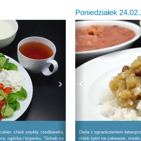
Poniedziałek 24.02
Next
Previous
ukier, chleb zwykły, rzodkiewka,
Dieta z ograniczeniem łatwop
ra, ogórka i koperku, "Schab na
chleb żytni na zakwasie, masło,