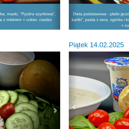
łka, masło, "Pyzdra szynkowa",
Dieta podstawowa - płatki jęc
a z mlekiem + cukier, ciastko
kartki", pasta z sera, ogórka i
+ cu
Piątek 14.02.2025
Next
Previous