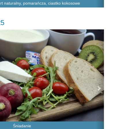
gurt naturalny, pomarańcza, ciastko kokosowe
25
Next
Śniadanie