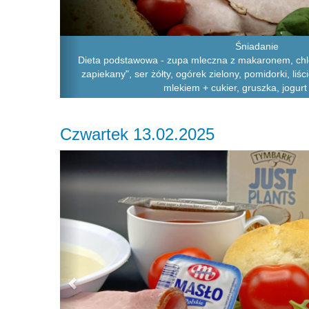
Śniadanie
Dieta podstawowa - zupa mleczna z makaronem, chle
zapiekany", ser żółty, ogórek zielony, pomidorki, li
mlekiem + cukier, gruszka, jogurt
Czwartek 13.02.2025
Previous