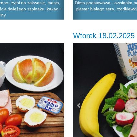
nno- żytni na zakwasie, masło,
Dieta podstawowa - owsianka na
liście świeżego szpinaku, kakao +
plaster białego sera, rzodkiewki
alny
Wtorek 18.02.2025
Next
Previous