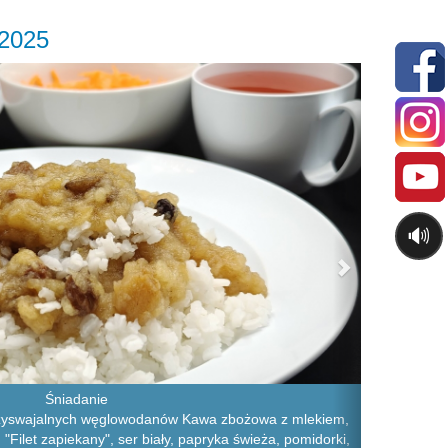
.2025
Next
🔊
Śniadanie
rzyswajalnych węglowodanów Kawa zbożowa z mlekiem,
 "Filet zapiekany", ser biały, papryka świeża, pomidorki,