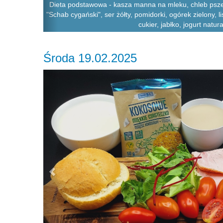
Dieta podstawowa - kasza manna na mleku, chleb psze
"Schab cygański", ser żółty, pomidorki, ogórek zielony, 
cukier, jabłko, jogurt natur
Środa 19.02.2025
Previous