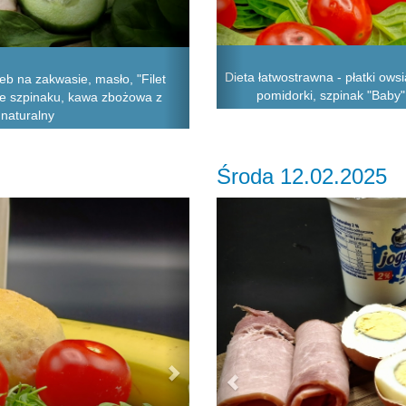
Dieta łatwostrawna - płatki ows
b na zakwasie, masło, "Filet
pomidorki, szpinak "Baby",
ście szpinaku, kawa zbożowa z
 naturalny
Środa 12.02.2025
Next
Previous