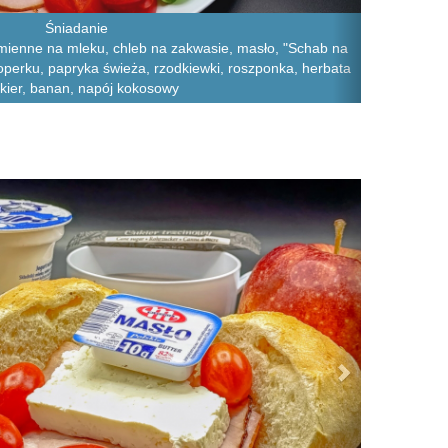
Śniadanie
zmienne na mleku, chleb na zakwasie, masło, "Schab na
 koperku, papryka świeża, rzodkiewki, roszponka, herbata
kier, banan, napój kokosowy
Next