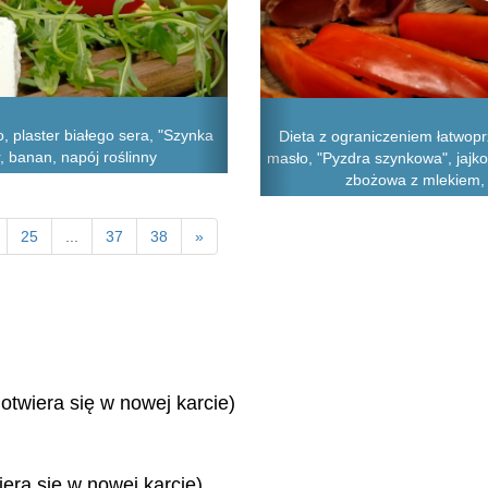
, plaster białego sera, "Szynka
Dieta z ograniczeniem łatwop
, banan, napój roślinny
masło, "Pyzdra szynkowa", jajko
zbożowa z mlekiem, j
25
...
37
38
»
 otwiera się w nowej karcie)
iera się w nowej karcie)