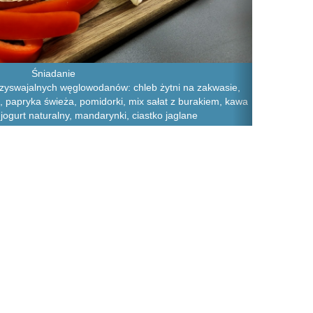
Śniadanie
rzyswajalnych węglowodanów: chleb żytni na zakwasie,
, papryka świeża, pomidorki, mix sałat z burakiem, kawa
ogurt naturalny, mandarynki, ciastko jaglane