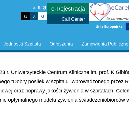
a
a
a
e-Rejestracja
a
a
a
Call Center
Jednostki Szpitala
Ogłoszenia
Zamówienia Publiczne
23 r. Uniwersyteckie Centrum Kliniczne im. prof. K Gib
wego "Dobry posiłek w szpitalu" wprowadzonego przez R
niowej oraz poprawy jakości żywienia w szpitalach. Cel
nie optymalnego modelu żywienia świadczeniobiorców w 