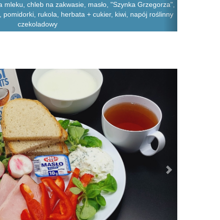
 mleku, chleb na zakwasie, masło, "Szynka Grzegorza",
, pomidorki, rukola, herbata + cukier, kiwi, napój roślinny
czekoladowy
Next