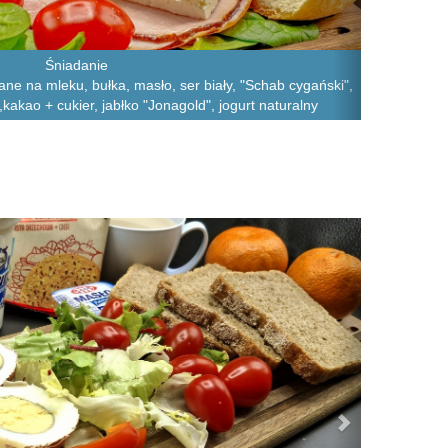
Śniadanie
iane na mleku, bułka, masło, ser biały, "Schab cygański",
kakao + cukier, jabłko "Jonagold", jogurt naturalny
Next