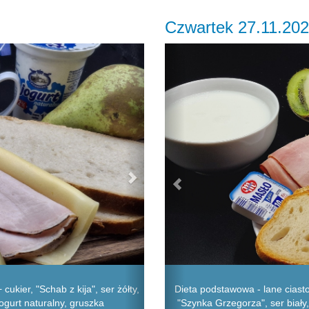
Czwartek 27.11.20
Next
Previous
ukier, "Schab z kija", ser żółty,
Dieta podstawowa - lane ciasto
ogurt naturalny, gruszka
"Szynka Grzegorza", ser biały, 