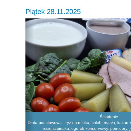
Piątek 28.11.2025
Previous
Śniadanie
Dieta podstawowa - ryż na mleku, chleb, masło, kakao + c
liście szpinaku, ogórek konserwowy, pomidory, j