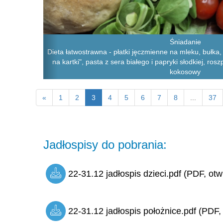
Śniadanie
Dieta łatwostrawna - płatki jęczmienne na mleku, bułka,
na kartki", pasta z sera białego i papryki słodkiej, ro
kokosowy
«
1
2
3
4
5
6
7
8
...
37
Jadłospisy do pobrania:
22-31.12 jadłospis dzieci.pdf (PDF, otw
22-31.12 jadłospis położnice.pdf (PDF,