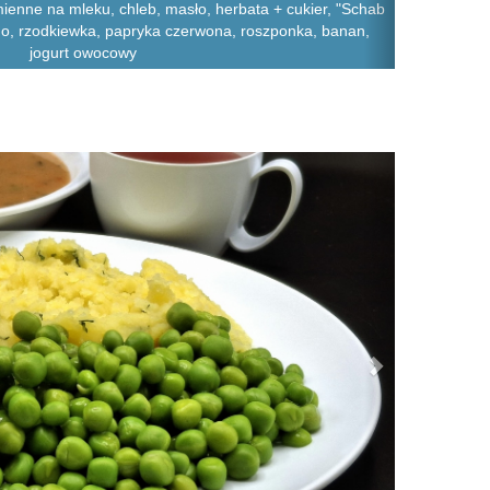
mienne na mleku, chleb, masło, herbata + cukier, "Schab
łego, rzodkiewka, papryka czerwona, roszponka, banan,
jogurt owocowy
Next