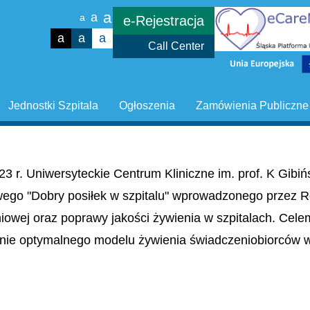
a
a
a
e-Rejestracja
a
a
a
Call Center
Jednostki Szpitala
Ogłoszenia
Zamówienia Publiczne
23 r. Uniwersyteckie Centrum Kliniczne im. prof. K Gib
wego "Dobry posiłek w szpitalu" wprowadzonego przez R
niowej oraz poprawy jakości żywienia w szpitalach. Cel
nie optymalnego modelu żywienia świadczeniobiorców w 