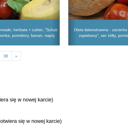
 masło, herbata + cukier, "Schab
Dieta łatwostrawna - zacierka
szponka, pomidory, banan, napój
zapiekany", ser żółty, pomi
38
»
iera się w nowej karcie)
 otwiera się w nowej karcie)