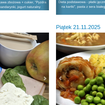
Dieta podstawowa - płatki jęcz
 kawa zbożowa + cukier, "Pyzdra
na kartki", pasta z sera bia
mandarynki, jogurt naturalny
Piątek 21.11.2025
Next
Previous