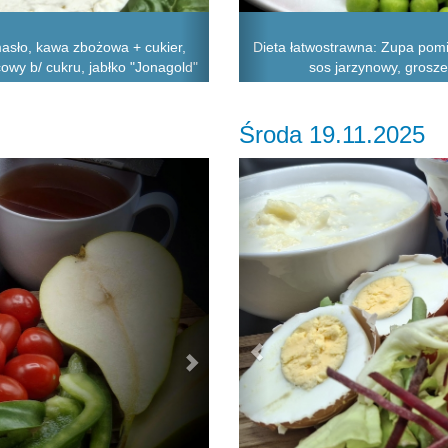
asło, kawa zbożowa + cukier,
Dieta łatwostrawna: Zupa pomid
cowy b/ cukru, jabłko "Jonagold"
sos jarzynowy, grosz
Środa 19.11.2025
Next
Previous