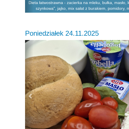
Dieta łatwostrawna - zacierka na mleku, bułka, masło,
szynkowa", jajko, mix sałat z burakiem, pomidory, 
Poniedziałek 24.11.2025
Previous