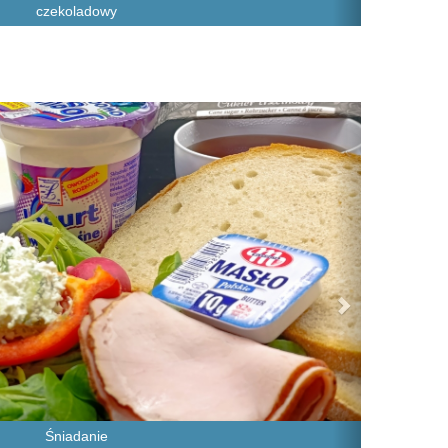
czekoladowy
Next
Śniadanie