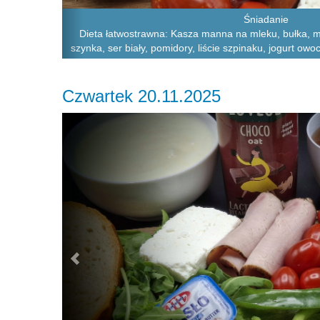
Śniadanie
Dieta łatwostrawna: Kasza manna na mleku, bułka, m
szynka, ser biały, pomidory, liście szpinaku, jogurt owo
Czwartek 20.11.2025
Previous