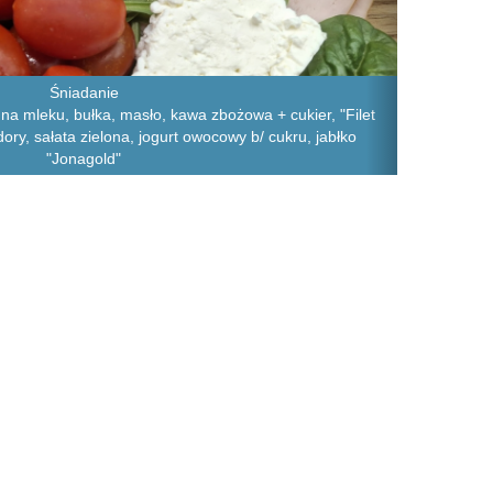
Śniadanie
 na mleku, bułka, masło, kawa zbożowa + cukier, "Filet
dory, sałata zielona, jogurt owocowy b/ cukru, jabłko
"Jonagold"