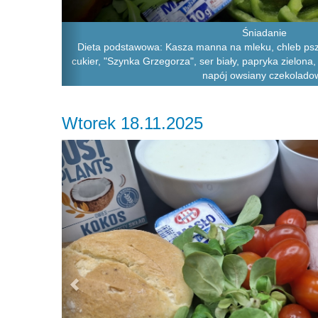
Śniadanie
Dieta podstawowa: Kasza manna na mleku, chleb psze
cukier, "Szynka Grzegorza", ser biały, papryka zielona
napój owsiany czekolado
Wtorek 18.11.2025
Previous