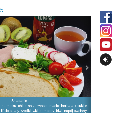
25
Next
🔊
Śniadanie
 na mleku, chleb na zakwasie, masło, herbata + cukier,
liście sałaty, rzodkiewki, pomidory, kiwi, napój owsiany