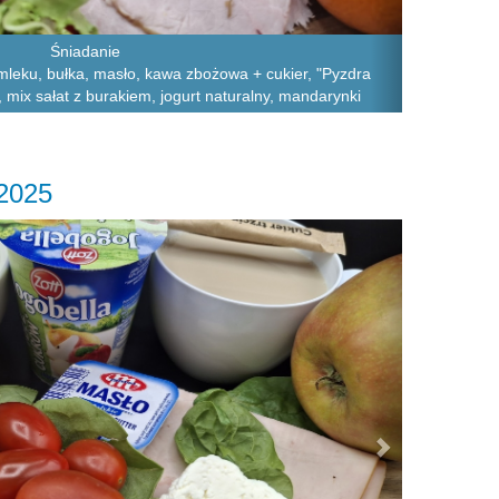
Śniadanie
 mleku, bułka, masło, kawa zbożowa + cukier, "Pyzdra
 mix sałat z burakiem, jogurt naturalny, mandarynki
.2025
Next