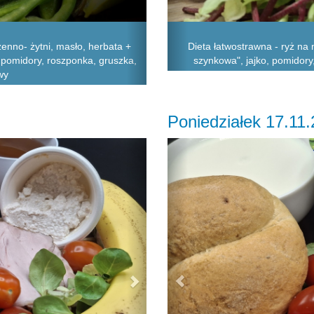
nno- żytni, masło, herbata +
Dieta łatwostrawna - ryż na
, pomidory, roszponka, gruszka,
szynkowa", jajko, pomidory,
wy
Poniedziałek 17.11
Next
Previous