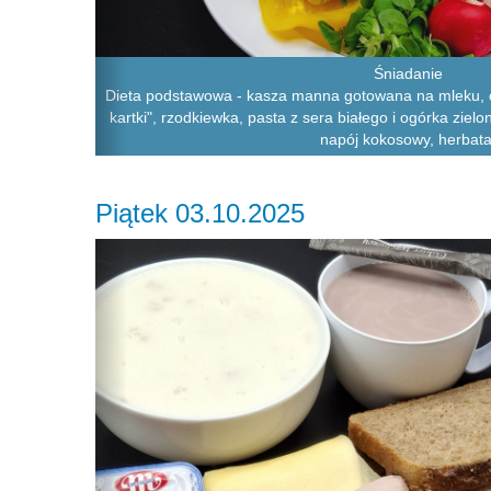
Śniadanie
Dieta podstawowa - kasza manna gotowana na mleku, c
kartki", rzodkiewka, pasta z sera białego i ogórka ziel
napój kokosowy, herbata
Piątek 03.10.2025
Previous