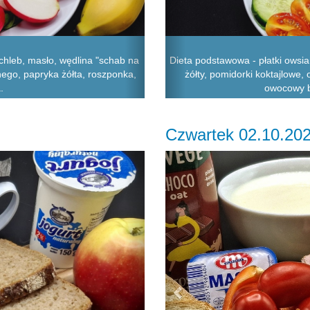
hleb, masło, wędlina "schab na
Dieta podstawowa - płatki owsia
onego, papryka żółta, roszponka,
żółty, pomidorki koktajlowe, 
.
owocowy b
Czwartek 02.10.20
Next
Previous