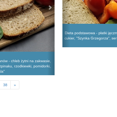
Dieta podstawowa - płatki jęcz
cukier, "Szynka Grzegorza", ser
nów - chleb żytni na zakwasie,
szpinaku, rzodkiewki, pomidorki,
la"
38
»