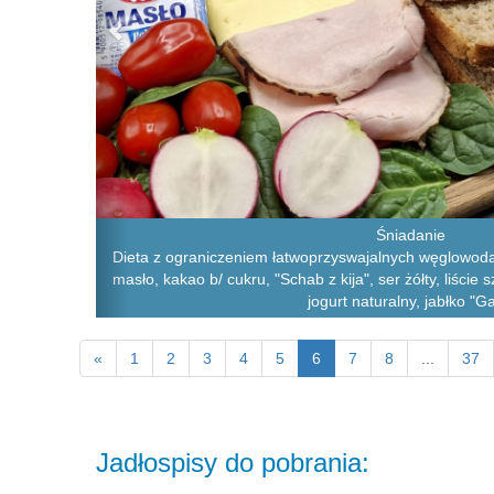
Śniadanie
Dieta z ograniczeniem łatwoprzyswajalnych węglowoda
masło, kakao b/ cukru, "Schab z kija", ser żółty, liście 
jogurt naturalny, jabłko "Ga
«
1
2
3
4
5
6
7
8
...
37
Jadłospisy do pobrania: