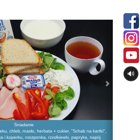
Next
🔊
Śniadanie
ku, chleb, masło, herbata + cukier, "Schab na kartki",
ka i koperku, roszponka, rzodkiewki, papryka, napój