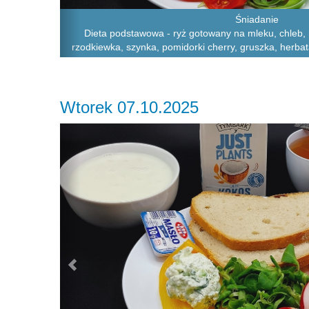
Śniadanie
Dieta podstawowa - ryż gotowany na mleku, chleb, m
rzodkiewka, szynka, pomidorki cherry, gruszka, herba
Wtorek 07.10.2025
Previous