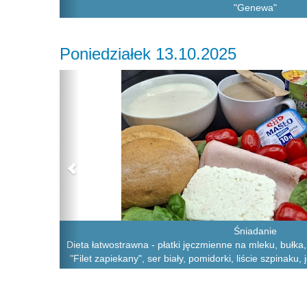
"Genewa"
Poniedziałek 13.10.2025
Previous
Śniadanie
Dieta łatwostrawna - płatki jęczmienne na mleku, bułka
"Filet zapiekany", ser biały, pomidorki, liście szpinaku,