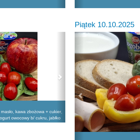
Piątek 10.10.2025
Next
Previous
, masło, kawa zbożowa + cukier,
 jogurt owocowy b/ cukru, jabłko