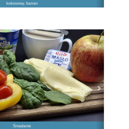
kokosowy, banan
Next
Śniadanie