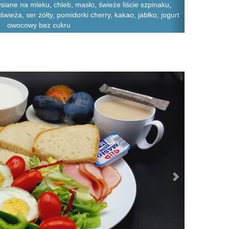
siane na mleku, chleb, masło, świeże liście szpinaku,
świeża, ser żółty, pomidorki cherry, kakao, jabłko, jogurt
owocowy bez cukru
Next