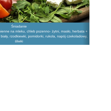
Śniadanie
mienne na mleku, chleb pszenno- żytni, masło, herbata +
 biały, rzodkiewki, pomidorki, rukola, napój czekoladowy,
śliwki