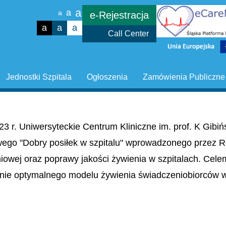
a
a
a
e-Rejestracja
a
a
a
Call Center
Jednostki Szpitala
Ogłoszenia
Zamówienia Publiczne
23 r. Uniwersyteckie Centrum Kliniczne im. prof. K Gib
wego "Dobry posiłek w szpitalu" wprowadzonego przez R
niowej oraz poprawy jakości żywienia w szpitalach. Cel
nie optymalnego modelu żywienia świadczeniobiorców w 