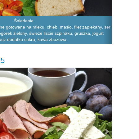
Śniadanie
ne gotowane na mleku, chleb, masło, filet zapiekany, ser
ogórek zielony, świeże liście szpinaku, gruszka, jogurt
ez dodatku cukru, kawa zbożowa.
25
Next