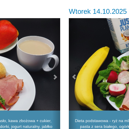
Wtorek 14.10.2025
Next
Previous
asło, kawa zbożowa + cukier,
Dieta podstawowa - ryż na mle
orki, jogurt naturalny, jabłko
pasta z sera białego, ogór