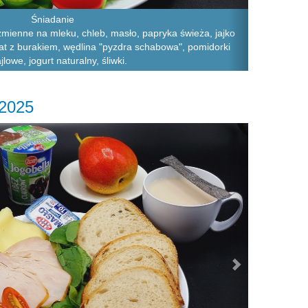
Śniadanie
zmienne na mleku, chleb, masło, papryka świeża, jajko
at z burakiem, wędlina "pyzdra schabowa", pomidorki
jlowe, jogurt naturalny, śliwki.
.2025
Next