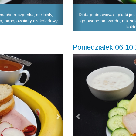
asło, roszponka, ser biały,
Dieta podstawowa - płatki jęc
ta, napój owsiany czekoladowy.
gotowane na twardo, mix sał
kokta
Poniedziałek 06.10
Next
Previous