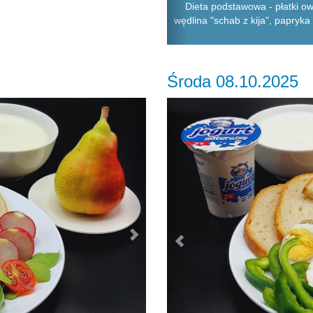
Dieta podstawowa - płatki ow
wędlina "schab z kija", papryka 
Środa 08.10.2025
Next
Previous