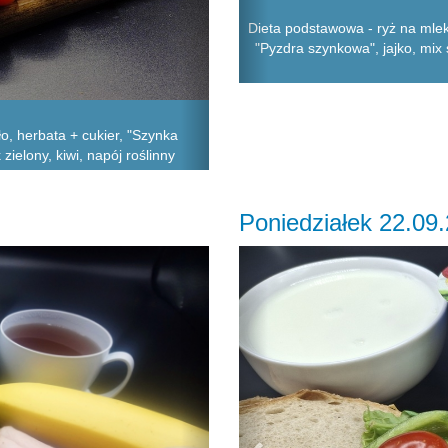
Dieta podstawowa - ryż na mlek
"Pyzdra szynkowa", jajko, mix
, herbata + cukier, "Szynka
zielony, kiwi, napój roślinny
Poniedziałek 22.09
Next
Previous