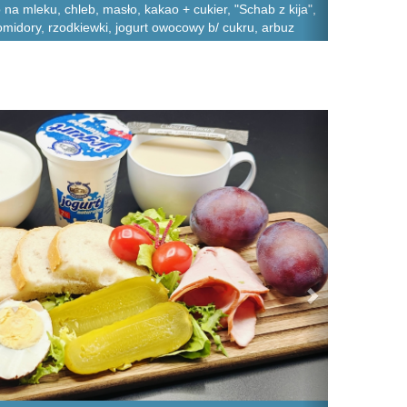
 na mleku, chleb, masło, kakao + cukier, "Schab z kija",
 pomidory, rzodkiewki, jogurt owocowy b/ cukru, arbuz
Next