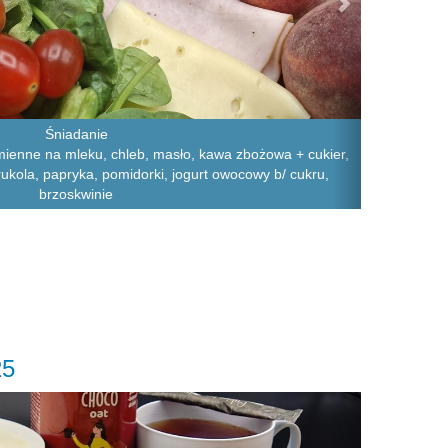
Śniadanie
zmienne na mleku, chleb, masło, kawa zbożowa + cukier,
, rukola, papryka, pomidorki, jogurt owocowy b/ cukru,
brzoskwinie
25
Next