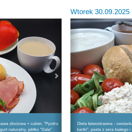
Wtorek 30.09.2025
Next
Previous
Dieta łatwostrawna - owsiank
 kawa zbożowa + cukier, "Pyzdra
kartki", pasta z sera białego 
gurt naturalny, jabłko "Gala"