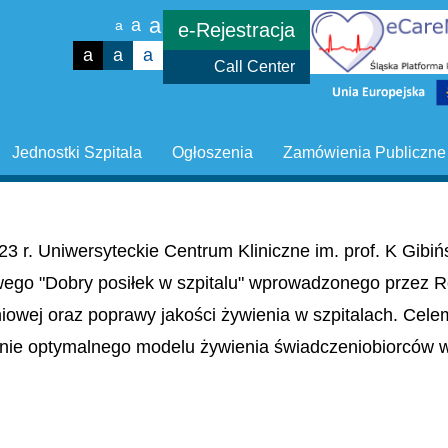
a
a
a
e-Rejestracja
a
a
a
Call Center
Jednostki Szpitala
Ogłoszenia
Zamówienia Publiczne
23 r. Uniwersyteckie Centrum Kliniczne im. prof. K Gib
wego "Dobry posiłek w szpitalu" wprowadzonego przez R
niowej oraz poprawy jakości żywienia w szpitalach. Cel
nie optymalnego modelu żywienia świadczeniobiorców w 