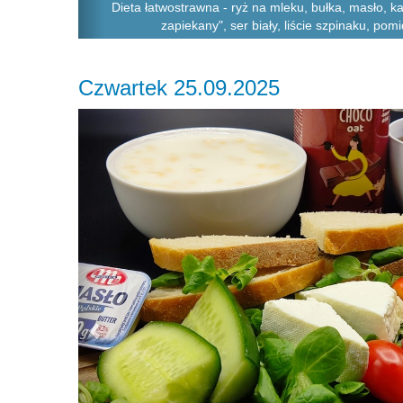
Dieta łatwostrawna - ryż na mleku, bułka, masło, k
zapiekany", ser biały, liście szpinaku, pomid
Czwartek 25.09.2025
Previous