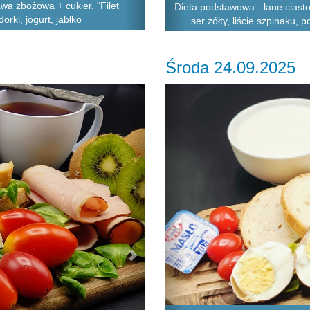
awa zbożowa + cukier, "Filet
Dieta podstawowa - lane ciasto
orki, jogurt, jabłko
ser żółty, liście szpinaku,
Środa 24.09.2025
Next
Previous