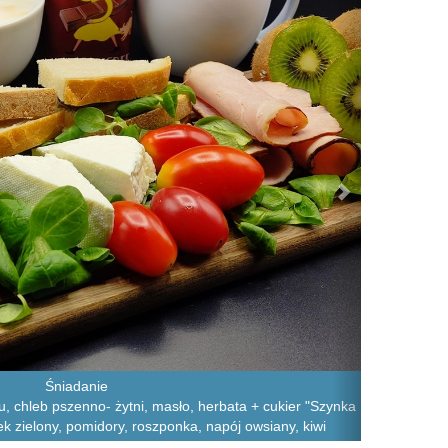
Śniadanie
, chleb pszenno- żytni, masło, herbata + cukier "Szynka
ek zielony, pomidory, roszponka, napój owsiany, kiwi