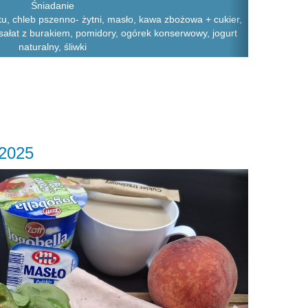
Śniadanie
u, chleb pszenno- żytni, masło, kawa zbożowa + cukier,
 sałat z burakiem, pomidory, ogórek konserwowy, jogurt
naturalny, śliwki
.2025
Next