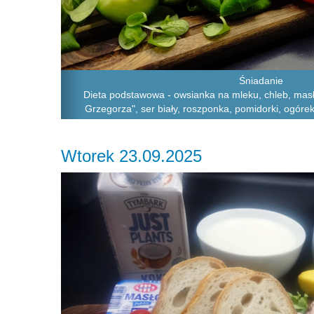
Śniadanie
Dieta podstawowa - owsianka na mleku, chleb, masło
Grzegorza", ser biały, roszponka, pomidorki, ogórek 
Wtorek 23.09.2025
Previous