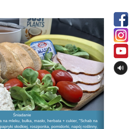
Next
🔊
Śniadanie
a na mleku, bułka, masło, herbata + cukier, "Schab na
i papryki słodkiej, roszponka, pomidorki, napój roślinny,