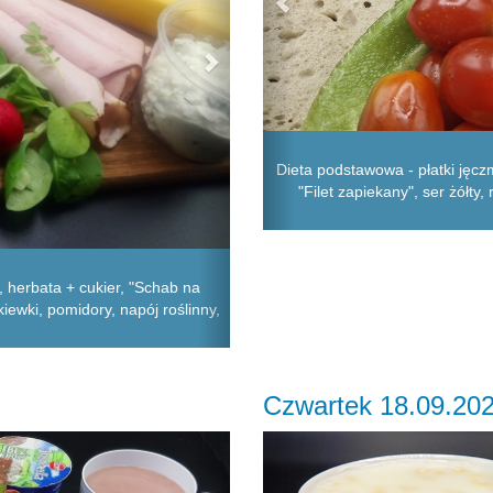
Dieta podstawowa - płatki jęc
"Filet zapiekany", ser żółty
 herbata + cukier, "Schab na
kiewki, pomidory, napój roślinny,
Czwartek 18.09.20
Next
Previous