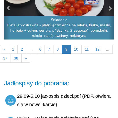
Śniadanie
Dieta łatwostrawna - płatki jęczmienne na mleku, bułka, masło,
herbata + cukier, ser biały, "Szynka Grzegorza", pomidorki,
rukola, napój owsiany, nektaryna
«
1
2
...
6
7
8
9
10
11
12
...
37
38
»
Jadłospisy do pobrania:
29.09-5.10 jadłospis dzieci.pdf (PDF, otwiera
się w nowej karcie)