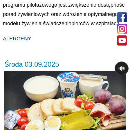
programu pilotażowego jest zwiększenie dostępności
porad żywieniowych oraz wdrożenie optymalnego
modelu żywienia świadczeniobiorców w szpitalach.
ALERGENY
Środa 03.09.2025
🔊
Previous
Ne