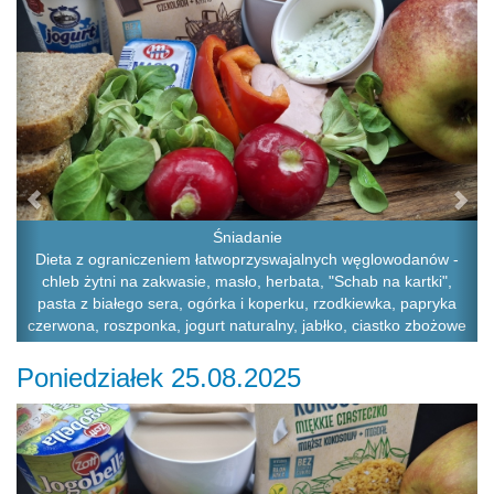
Śniadanie
Dieta z ograniczeniem łatwoprzyswajalnych węglowodanów -
chleb żytni na zakwasie, masło, herbata, "Schab na kartki",
pasta z białego sera, ogórka i koperku, rzodkiewka, papryka
czerwona, roszponka, jogurt naturalny, jabłko, ciastko zbożowe
Poniedziałek 25.08.2025
Previous
Ne