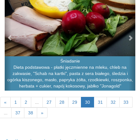
Śniadanie
Dieta podstawowa - płatki jęczmienne na mleku, chleb na
zakwasie, "Schab na kartki", pasta z sera białego, śledzia i
ogórka kiszonego, masło, papryka żółta, rzodkiewki, roszponka,
herbata + cukier, napój kokosowy, jabłko "Jonagold"
«
1
2
...
27
28
29
30
31
32
33
...
37
38
»