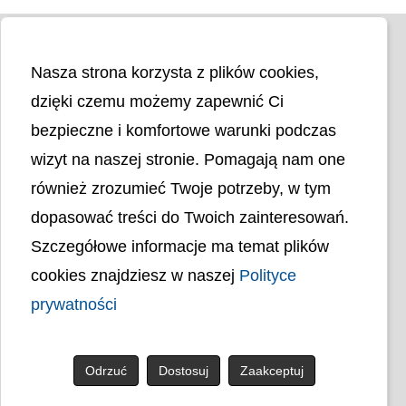
Nasza strona korzysta z plików cookies,
dzięki czemu możemy zapewnić Ci
bezpieczne i komfortowe warunki podczas
wizyt na naszej stronie. Pomagają nam one
Liczba odwiedzin
4398305
również zrozumieć Twoje potrzeby, w tym
dopasować treści do Twoich zainteresowań.
Polityka cookies
Szczegółowe informacje ma temat plików
Polityka prywatności
Mapa strony
cookies znajdziesz w naszej
Polityce
Ochrona Danych Osobowych
Deklaracja Dostępności
prywatności
Dostępność Architektoniczna Budynków
PL
Odrzuć
Dostosuj
Zaakceptuj
© uck.katowice.pl.