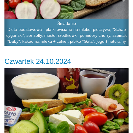
Śniadanie
Dieta podstawowa - płatki owsiane na mleku, pieczywo, "Schab
cygański", ser żółty, masło, rzodkiewki, pomidory cherry, szpinak
"Baby", kakao na mleku + cukier, jabłko "Gala", jogurt naturalny
Czwartek 24.10.2024
Previous
Ne