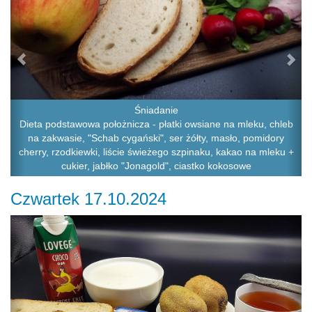
Śniadanie
Dieta podstawowa położnicza - płatki owsiane na mleku, chleb
na zakwasie, "Schab cygański", ser żółty, masło, pomidory
cherry, rzodkiewki, liście świeżego szpinaku, kakao na mleku +
cukier, jabłko "Jonagold", ciastko kokosowe
Czwartek 17.10.2024
Previous
Ne