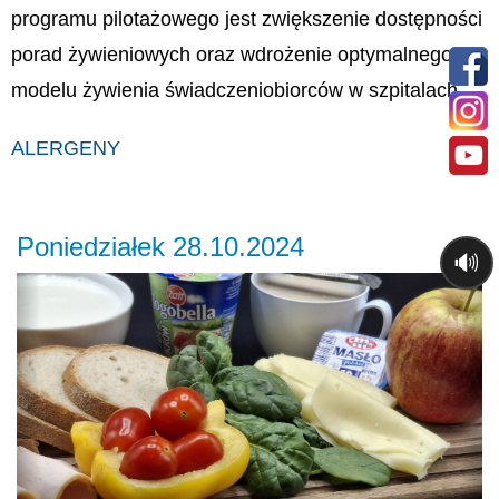
programu pilotażowego jest zwiększenie dostępności
porad żywieniowych oraz wdrożenie optymalnego
modelu żywienia świadczeniobiorców w szpitalach.
ALERGENY
Poniedziałek 28.10.2024
🔊
Previous
Ne