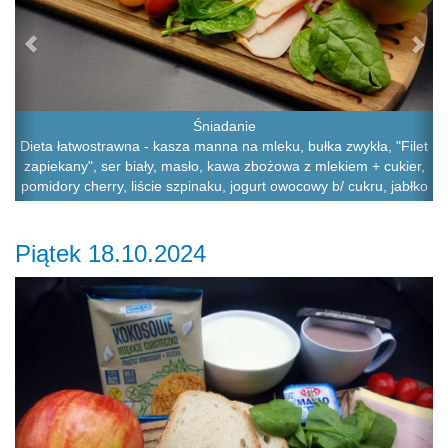
Śniadanie
Dieta łatwostrawna - kasza manna na mleku, bułka zwykła, "Filet
zapiekany", ser biały, masło, kawa zbożowa z mlekiem + cukier,
pomidory cherry, liście szpinaku, jogurt owocowy b/ cukru, jabłko
Piątek 18.10.2024
Previous
Ne