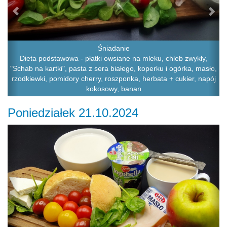
Śniadanie
Dieta podstawowa - płatki owsiane na mleku, chleb zwykły,
"Schab na kartki", pasta z sera białego, koperku i ogórka, masło,
rzodkiewki, pomidory cherry, roszponka, herbata + cukier, napój
kokosowy, banan
Poniedziałek 21.10.2024
Previous
Ne