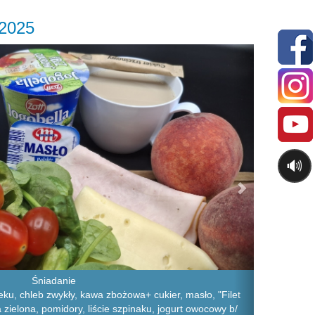
.2025
Next
🔊
Śniadanie
ku, chleb zwykły, kawa zbożowa+ cukier, masło, "Filet
a zielona, pomidory, liście szpinaku, jogurt owocowy b/