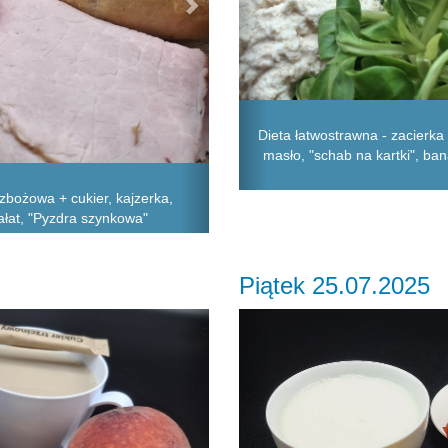
Dieta łatwostrawna - zacierka 
masło, "schab na kartki", ban
zbożowa + cukier, kajzerka,
sałat, "Pyzdra szynkowa"
Piątek 25.07.2025
Next
Previous