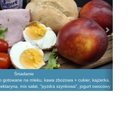
Śniadanie
sto gotowane na mleku, kawa zbożowa + cukier, kajzerka,
nektaryna, mix sałat, "pyzdra szynkowa", jogurt owocowy