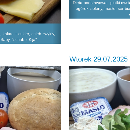
Dieta podstawowa - płatki owsi
ogórek zielony, masło, ser bi
kakao + cukier, chleb zwykły,
 Baby, "schab z Kija"
Wtorek 29.07.2025
Next
Previous