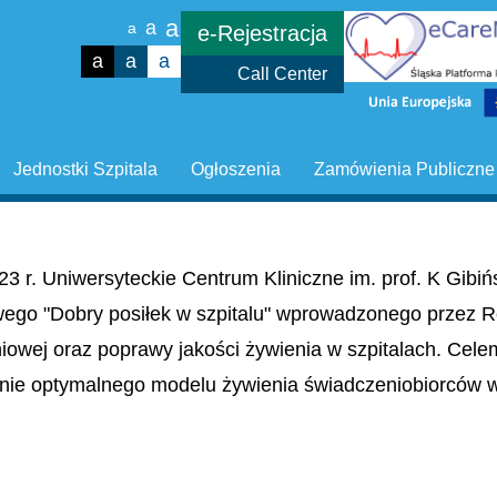
a
a
a
e-Rejestracja
a
a
a
Call Center
Jednostki Szpitala
Ogłoszenia
Zamówienia Publiczne
23 r. Uniwersyteckie Centrum Kliniczne im. prof. K Gib
wego "Dobry posiłek w szpitalu" wprowadzonego przez R
niowej oraz poprawy jakości żywienia w szpitalach. Cel
nie optymalnego modelu żywienia świadczeniobiorców w 