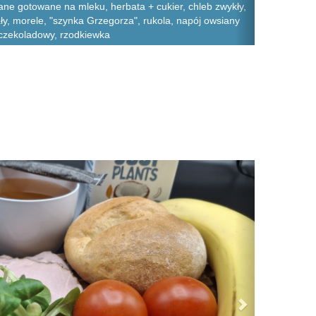
ane gotowane na mleku, herbata + cukier, chleb zwykły,
ały, morele, "szynka Grzegorza", rukola, napój owsiany
czekoladowy, rzodkiewka
Next