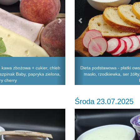
kawa zbożowa + cukier, chleb
Dieta podstawowa - płatki ows
, szpinak Baby, papryka zielona,
masło, rzodkiewka, ser żółty
ry cherry
Środa 23.07.2025
Next
Previous