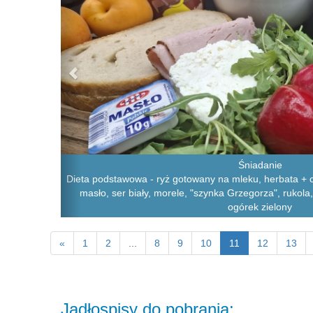
Śniadanie
Dieta podstawowa - ryż gotowany na mleku, herbata + cu
masło, ser biały, morele, "szynka Grzegorza", rukol
ogórek zielony
«
1
2
...
8
9
10
11
12
13
Jadłospisy do pobrania: