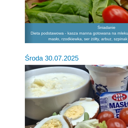
Śniadanie
Dieta podstawowa - kasza manna gotowana na mleku, 
masło, rzodkiewka, ser żółty, arbuz, szpinak
Środa 30.07.2025
Previous