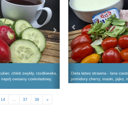
kier, chleb zwykły, rzodkiewka,
Dieta łatwo strawna - lane cia
a, napój owsiany czekoladowy,
pomidory cherry, masło, jajko, 
14
...
37
38
»