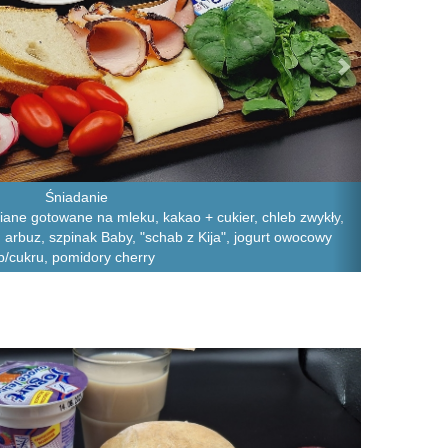
Śniadanie
iane gotowane na mleku, kakao + cukier, chleb zwykły,
, arbuz, szpinak Baby, "schab z Kija", jogurt owocowy
b/cukru, pomidory cherry
Next