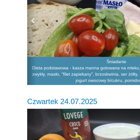
Śniadanie
Dieta podstawowa - kasza manna gotowana na mleku, 
zwykły, masło, "filet zapiekany", brzoskwinia, ser żółty
jogurt owocowy b/cukru, pomido
Czwartek 24.07.2025
Previous