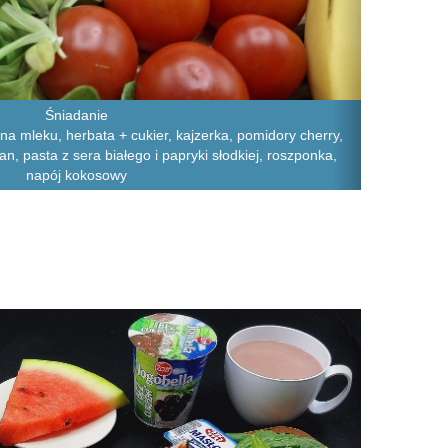
Śniadanie
na mleku, herbata + cukier, kajzerka, pomidory cherry,
an, pasta z sera białego i papryki słodkiej, roszponka,
napój kokosowy
Next