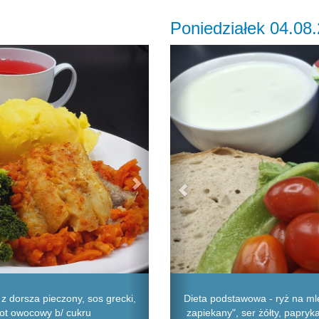
Poniedziałek 04.08
Next
Previous
 z dorsza pieczony, sos grecki,
Dieta podstawowa - ryż na mle
pot owocowy b/ cukru
zapiekany", ser żółty, papryk