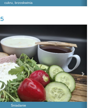
cukru, brzoskwinia
25
Next
Śniadanie