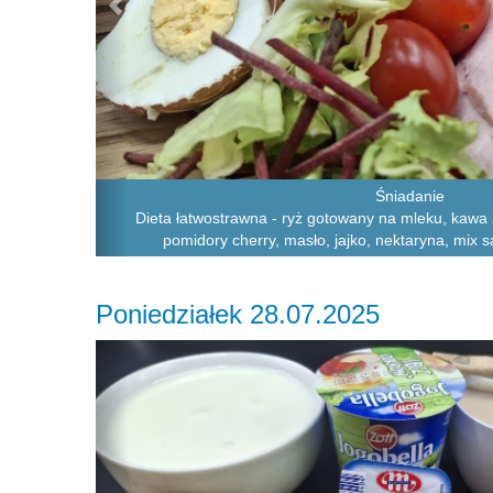
Śniadanie
Dieta łatwostrawna - ryż gotowany na mleku, kawa 
pomidory cherry, masło, jajko, nektaryna, mix 
Poniedziałek 28.07.2025
Previous