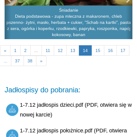
Śniadanie
Dieta podstawowa - zupa mleczna z makaronem, chleb
pszenno- żytni, masło, herbata + cukier, "Schab na kartki", pasta
z sera, ogórka i koperku, rzodkiewki, papryka, roszponka, napój
kokosowy, banan
«
1
2
...
11
12
13
14
15
16
17
...
37
38
»
Jadłospisy do pobrania:
1-7.12 jadłospis dzieci.pdf (PDF, otwiera się w
nowej karcie)
1-7.12 jadłospis położnice.pdf (PDF, otwiera