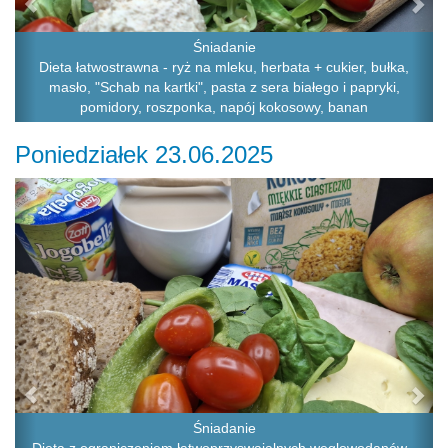
Śniadanie
Dieta łatwostrawna - ryż na mleku, herbata + cukier, bułka,
masło, "Schab na kartki", pasta z sera białego i papryki,
pomidory, roszponka, napój kokosowy, banan
Poniedziałek 23.06.2025
Previous
Ne
Śniadanie