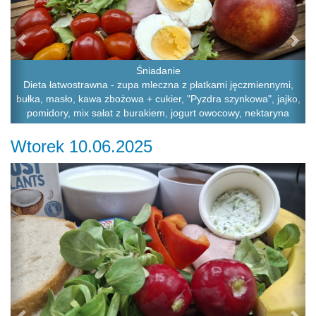
Śniadanie
Dieta łatwostrawna - zupa mleczna z płatkami jęczmiennymi,
bułka, masło, kawa zbożowa + cukier, "Pyzdra szynkowa", jajko,
pomidory, mix sałat z burakiem, jogurt owocowy, nektaryna
Wtorek 10.06.2025
Previous
Ne