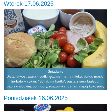
Wtorek 17.06.2025
Previous
Ne
Śniadanie
Dieta łatwostrawna - płatki jęczmienne na mleku, bułka, masło,
herbata + cukier, "Schab na kartki", pasta z sera białego i
papryki słodkiej, pomidory, roszponka, banan, napój kokosowy
Poniedziałek 16.06.2025
Previous
Ne