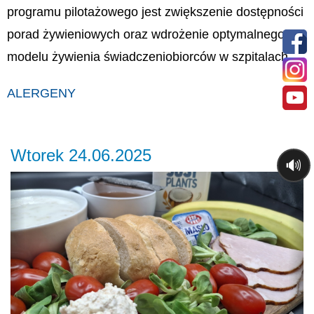
programu pilotażowego jest zwiększenie dostępności
porad żywieniowych oraz wdrożenie optymalnego
modelu żywienia świadczeniobiorców w szpitalach.
ALERGENY
Wtorek 24.06.2025
🔊
Previous
Ne