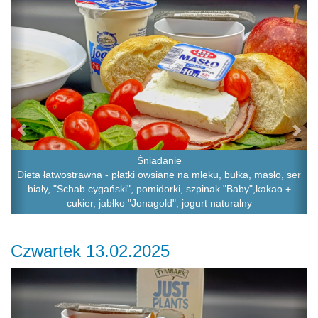
Śniadanie
Dieta łatwostrawna - płatki owsiane na mleku, bułka, masło, ser
biały, "Schab cygański", pomidorki, szpinak "Baby",kakao +
cukier, jabłko "Jonagold", jogurt naturalny
Czwartek 13.02.2025
Previous
Ne