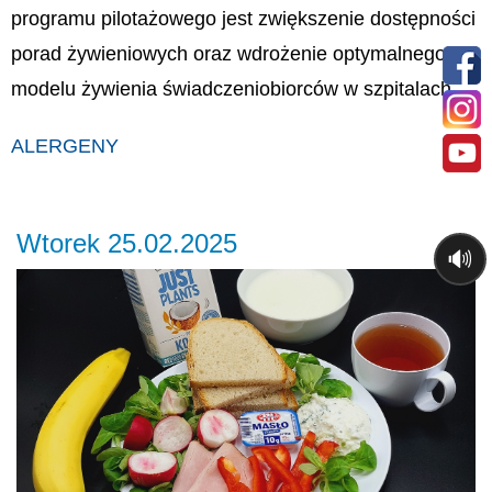
programu pilotażowego jest zwiększenie dostępności
porad żywieniowych oraz wdrożenie optymalnego
modelu żywienia świadczeniobiorców w szpitalach.
ALERGENY
Wtorek 25.02.2025
🔊
Previous
Ne