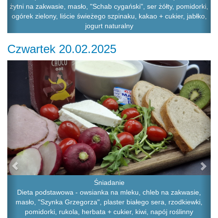
żytni na zakwasie, masło, "Schab cygański", ser żółty, pomidorki,
ogórek zielony, liście świeżego szpinaku, kakao + cukier, jabłko,
jogurt naturalny
Czwartek 20.02.2025
Previous
Ne
Śniadanie
Dieta podstawowa - owsianka na mleku, chleb na zakwasie,
masło, "Szynka Grzegorza", plaster białego sera, rzodkiewki,
pomidorki, rukola, herbata + cukier, kiwi, napój roślinny