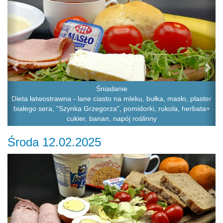
Śniadanie
Dieta łatwostrawna - lane ciasto na mleku, bułka, masło, plaster
białego sera, "Szynka Grzegorza", pomidorki, rukola, herbata+
cukier, banan, napój roślinny
Środa 12.02.2025
Previous
Ne