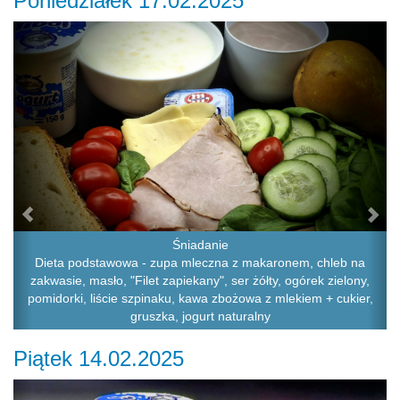
Poniedziałek 17.02.2025
Previous
Ne
Śniadanie
Dieta podstawowa - zupa mleczna z makaronem, chleb na
zakwasie, masło, "Filet zapiekany", ser żółty, ogórek zielony,
pomidorki, liście szpinaku, kawa zbożowa z mlekiem + cukier,
gruszka, jogurt naturalny
Piątek 14.02.2025
Previous
Ne