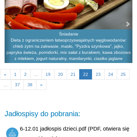
Śniadanie
Dieta z ograniczeniem łatwoprzyswajalnych węglowodanów:
chleb żytni na zakwasie, masło, "Pyzdra szynkowa", jajko,
papryka świeża, pomidorki, mix sałat z burakiem, kawa zbożowa
z mlekiem, jogurt naturalny, mandarynki, ciastko jaglane
«
1
2
...
19
20
21
22
23
24
25
...
37
38
»
Jadłospisy do pobrania:
6-12.01 jadłospis dzieci.pdf (PDF, otwiera się