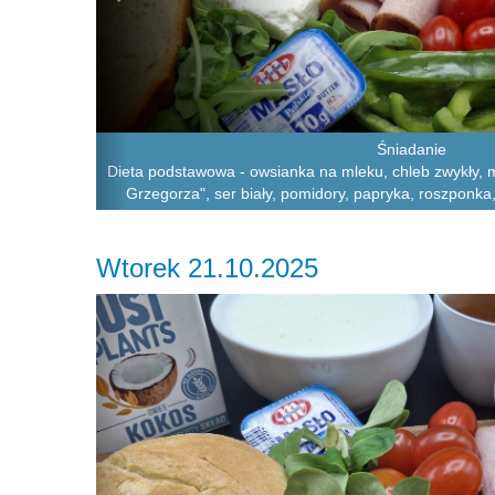
Śniadanie
Dieta podstawowa - owsianka na mleku, chleb zwykły, m
Grzegorza", ser biały, pomidory, papryka, roszponka
Wtorek 21.10.2025
Previous