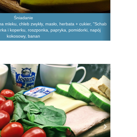
Śniadanie
a mleku, chleb zwykły, masło, herbata + cukier, "Schab
górka i koperku, roszponka, papryka, pomidorki, napój
kokosowy, banan
Next