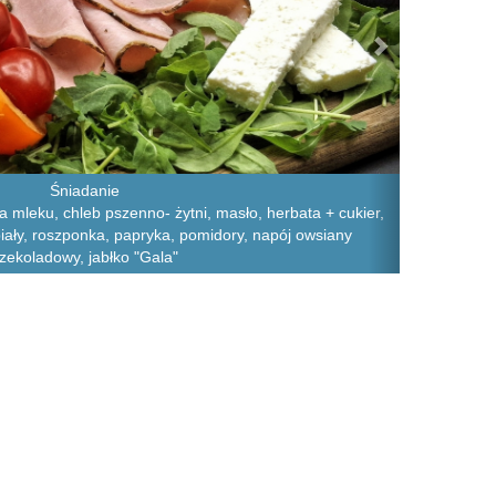
Śniadanie
 mleku, chleb pszenno- żytni, masło, herbata + cukier,
iały, roszponka, papryka, pomidory, napój owsiany
zekoladowy, jabłko "Gala"