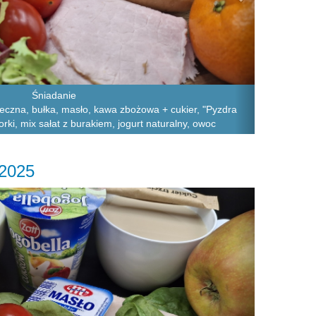
Śniadanie
leczna, bułka, masło, kawa zbożowa + cukier, "Pyzdra
rki, mix sałat z burakiem, jogurt naturalny, owoc
.2025
Next