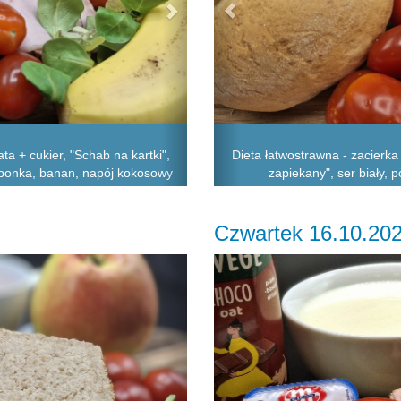
ta + cukier, "Schab na kartki",
Dieta łatwostrawna - zacierka
oszponka, banan, napój kokosowy
zapiekany", ser biały, 
Czwartek 16.10.20
Next
Previous