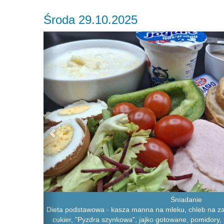
Środa 29.10.2025
Previous
Śniadanie
Dieta podstawowa - kasza manna na mleku, chleb na z
cukier, "Pyzdra szynkowa", jajko gotowane, pomidory, 