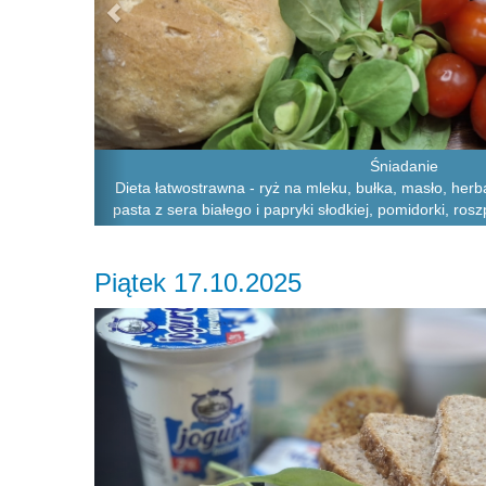
Śniadanie
Dieta łatwostrawna - ryż na mleku, bułka, masło, herba
pasta z sera białego i papryki słodkiej, pomidorki, r
Piątek 17.10.2025
Previous