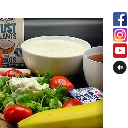
Next
🔊