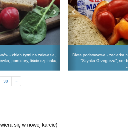
nów - chleb żytni na zakwasie,
Dieta podstawowa - zacierka na
iewka, pomidory, liście szpinaku,
"Szynka Grzegorza", ser b
c
38
»
twiera się w nowej karcie)