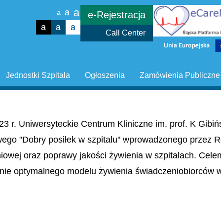
a
a
a
e-Rejestracja
a
a
a
Call Center
Jednostki Szpitala
Ogłoszenia
Zamówienia Publiczne
23 r. Uniwersyteckie Centrum Kliniczne im. prof. K Gib
wego "Dobry posiłek w szpitalu" wprowadzonego przez R
niowej oraz poprawy jakości żywienia w szpitalach. Cel
nie optymalnego modelu żywienia świadczeniobiorców w 