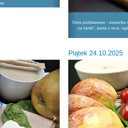
nki
Dieta podstawowa - owsianka n
na kartki", pasta z sera, o
Piątek 24.10.2025
Next
Previous