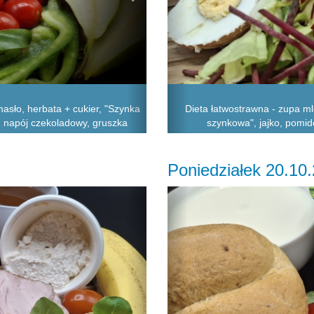
asło, herbata + cukier, "Szynka
Dieta łatwostrawna - zupa m
, napój czekoladowy, gruszka
szynkowa", jajko, pomido
Poniedziałek 20.10
Next
Previous