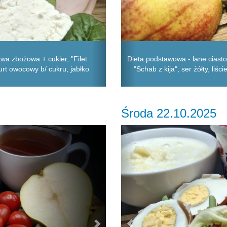
awa zbożowa + cukier, "Filet
Dieta podstawowa - lane ciasto
gurt owocowy b/ cukru, jabłko
"Schab z kija", ser żółty, liś
Środa 22.10.2025
Next
Previous