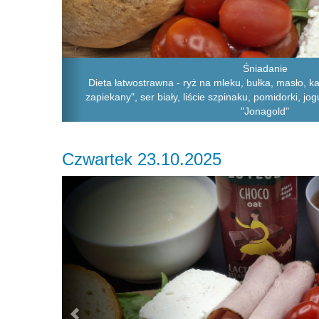
Śniadanie
Dieta łatwostrawna - ryż na mleku, bułka, masło, k
zapiekany", ser biały, liście szpinaku, pomidorki, jo
"Jonagold"
Czwartek 23.10.2025
Previous