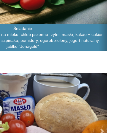
Śniadanie
 na mleku, chleb pszenno- żytni, masło, kakao + cukier,
cie szpinaku, pomidory, ogórek zielony, jogurt naturalny,
jabłko "Jonagold"
Next