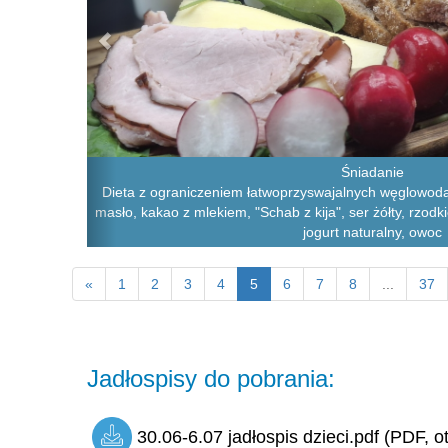
Śniadanie
Dieta z ograniczeniem łatwoprzyswajalnych węglowoda
masło, kakao z mlekiem, "Schab z kija", ser żółty, rzodk
jogurt naturalny, owoc
«
1
2
3
4
5
6
7
8
...
37
Jadłospisy do pobrania:
30.06-6.07 jadłospis dzieci.pdf (PDF, o