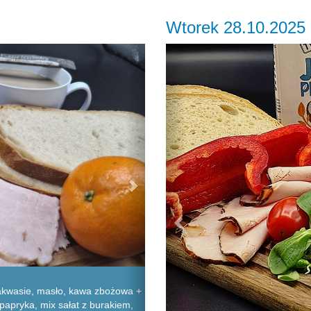
Wtorek 28.10.2025
Next
Previous
akwasie, masło, kawa zbożowa +
papryka, mix sałat z burakiem,