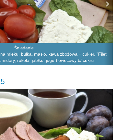
Śniadanie
 na mleku, bułka, masło, kawa zbożowa + cukier, "Filet
pomidory, rukola, jabłko, jogurt owocowy b/ cukru
25
Next