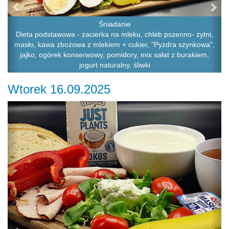
Śniadanie
Dieta podstawowa - zacierka na mleku, chleb pszenno- żytni,
masło, kawa zbożowa z mlekiem + cukier, "Pyzdra szynkowa",
jajko, ogórek konserwowy, pomidory, mix sałat z burakiem,
jogurt naturalny, śliwki
Wtorek 16.09.2025
Previous
Ne