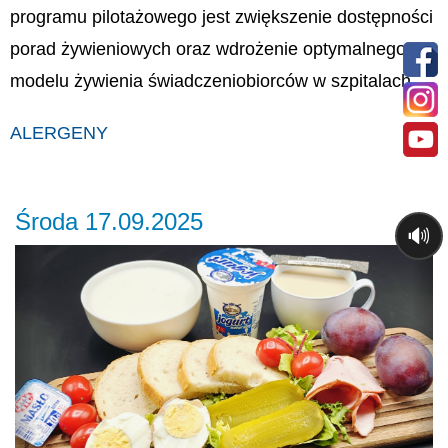
programu pilotażowego jest zwiększenie dostępności
porad żywieniowych oraz wdrożenie optymalnego
modelu żywienia świadczeniobiorców w szpitalach.
ALERGENY
Środa 17.09.2025
🔊
Previous
Ne