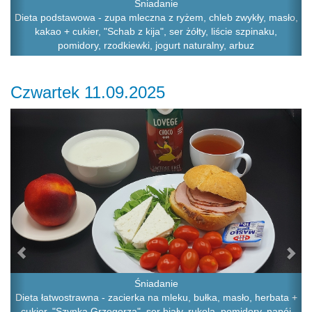
Śniadanie
Dieta podstawowa - zupa mleczna z ryżem, chleb zwykły, masło,
kakao + cukier, "Schab z kija", ser żółty, liście szpinaku,
pomidory, rzodkiewki, jogurt naturalny, arbuz
Czwartek 11.09.2025
Previous
Ne
Śniadanie
Dieta łatwostrawna - zacierka na mleku, bułka, masło, herbata +
cukier, "Szynka Grzegorza", ser biały, rukola, pomidory, napój