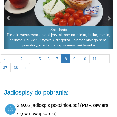
Śniadanie
Dieta łatwostrawna - płatki jęczmienne na mleku, bułka, masło,
herbata + cukier, "Szynka Grzegorza", plaster białego sera,
pomidory, rukola, napój owsiany, nektarynka
«
1
2
...
5
6
7
8
9
10
11
...
37
38
»
Jadłospisy do pobrania:
3-9.02 jadłospis położnice.pdf (PDF, otwiera
się w nowej karcie)