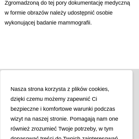
Zgromadzoną do tej pory dokumentację medyczną
w formie obrazów należy udostępnić osobie
wykonującej badanie mammografii.
Nasza strona korzysta z plików cookies,
dzięki czemu możemy zapewnić Ci
bezpieczne i komfortowe warunki podczas
wizyt na naszej stronie. Pomagają nam one
Liczba odwiedzin
4404157
również zrozumieć Twoje potrzeby, w tym
dopasować treści do Twoich zainteresowań.